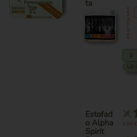
ta
Personalizada
C
A
P
A
C
I
D
A
D
L@ 
Estofad
o Alpha
3,55
Spirit