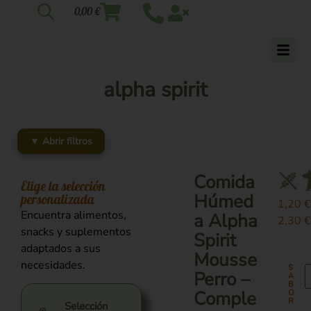
0,00
€
alpha spirit
▼ Abrir filtros
Comida
Elige la selección
Húmed
personalizada
1,20
Encuentra alimentos,
a Alpha
2,30
snacks y suplementos
Spirit
adaptados a sus
Mousse
necesidades.
S
Perro –
A
B
Comple
O
R
Selección