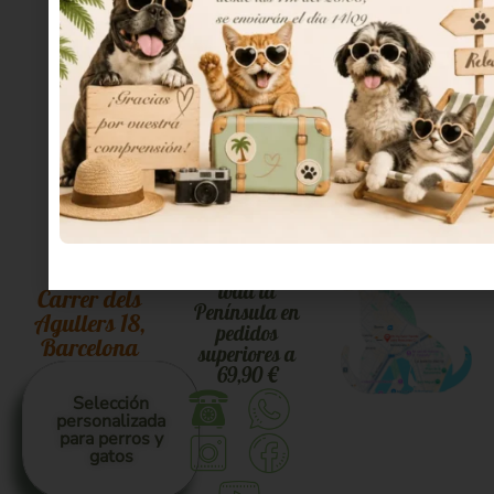
cliente
Envío gratuito a
toda la
Carrer dels
Península en
Agullers 18,
pedidos
Barcelona
superiores a
69,90 €
Selección
personalizada
para perros y
gatos