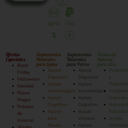
Ofertas
Suplementos
Suplementos
Farmacia
Especiales
Naturales
Naturales
Natural
para Gatos
para Perros
para ellos
Black
Apoyo
Apoyo
Prebiótic
Friday
Digestivo
Digestivo
y
Halloween
Apoyo
Apoyo
Probiótic
Navidad
Inmunológico
Inmunológico
Antiparas
Reyes
Apoyo
Apoyo
Naturale
Magos
Cognitivo
Cognitivo
Antiestr
Rebajas
Apoyo
Ayuda
Naturale
de
para
Urinaria
Ayuda
Invierno
Husos
Apoyo
Veterinar
Verano