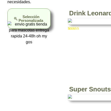
necesidades.
Drink Leonar
Selección
Personalizada
Valorado con
2
5.00
de 5 en
base a
valoraciones
de clientes
Super Snouts