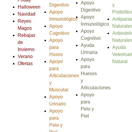
Apoyo
Digestivo
y
Halloween
Digestivo
Apoyo
Probiótic
Navidad
Apoyo
Inmunológico
Antiparas
Reyes
Inmunológico
Apoyo
Naturale
Magos
Apoyo
Cognitivo
Antiestré
Rebajas
Cognitivo
Apoyo
Naturale
de
Ayuda
para
Ayuda
Invierno
Urinaria
Husos
Veterinar
Verano
Apoyo
Apoyo
Natural
Ofertas
para
para
Huesos
Articulaciones
y
y
Articulaciones
Muscular
Apoyo
Apoyo
para
Urinario
Pelo y
Apoyo
Piel
para
Pelo y