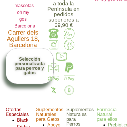
a toda la
Península en
pedidos
superiores a
69,90 €
Carrer dels
Agullers 18,
Barcelona
Selección
personalizada
para perros y
gatos
Ofertas
Suplementos
Suplementos
Farmacia
Especiales
Naturales
Naturales
Natural
para Gatos
para
para ellos
Black
Perros
Apoyo
Prebiótic
Friday