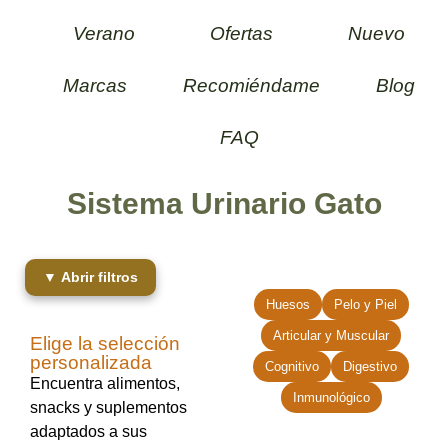
Verano
Ofertas
Nuevo
Marcas
Recomiéndame
Blog
FAQ
Sistema Urinario Gato
▼ Abrir filtros
Huesos
Pelo y Piel
Articular y Muscular
Elige la selección
personalizada
Cognitivo
Digestivo
Encuentra alimentos,
Inmunológico
snacks y suplementos
adaptados a sus