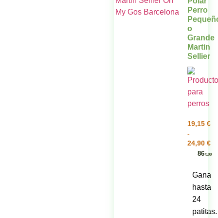
Polar
Perro
Pequeñ
o
Grande
Martin
Sellier
19,15
€
-
24,90
€
86
/100
Gana
hasta
24
patitas.