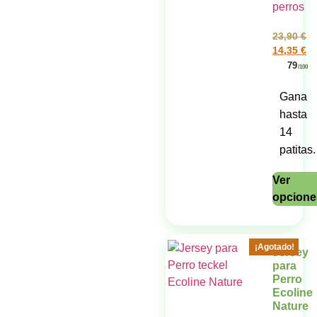
23,90
€
14,35
€
79
/100
Gana
hasta
14
patitas.
Ver
opcione
¡Agotado!
Jersey
para
Perro
Ecoline
Nature