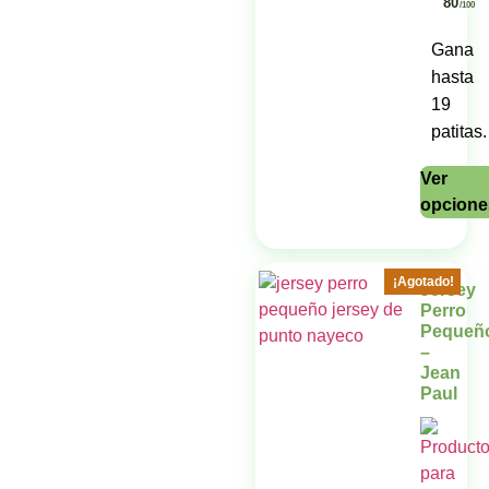
80
/100
Gana
hasta
19
patitas.
Ver
opcione
¡Agotado!
Jersey
Perro
Pequeñ
–
Jean
Paul