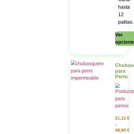
hasta
12
patitas.
Ver
opcione
Chubas
para
Perro
21,12
€
-
48,90
€