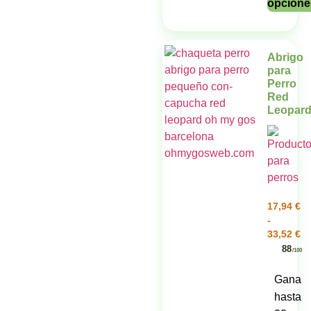
opcione
Abrigo
para
Perro
Red
Leopar
17,94
€
-
33,52
€
88
/100
Gana
hasta