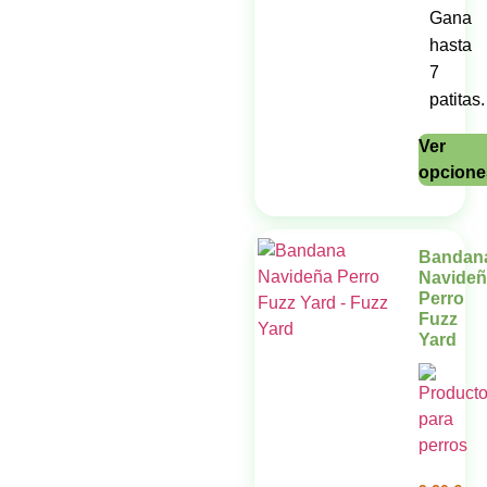
Gana
hasta
7
patitas.
Ver
opcione
Bandan
Navideñ
Perro
Fuzz
Yard