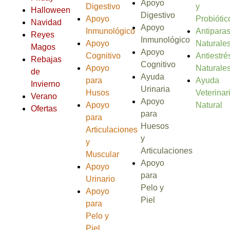
Apoyo
Digestivo
y
Halloween
Digestivo
Apoyo
Probiótic
Navidad
Apoyo
Inmunológico
Antiparas
Reyes
Inmunológico
Apoyo
Naturale
Magos
Apoyo
Cognitivo
Antiestré
Rebajas
Cognitivo
Apoyo
Naturale
de
Ayuda
para
Ayuda
Invierno
Urinaria
Husos
Veterinar
Verano
Apoyo
Apoyo
Natural
Ofertas
para
para
Huesos
Articulaciones
y
y
Articulaciones
Muscular
Apoyo
Apoyo
para
Urinario
Pelo y
Apoyo
Piel
para
Pelo y
Piel