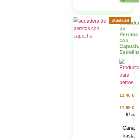
¡Agotado!
Sudade
de
Perritos
con
Capuch
Estrellit
11,40
€
-
11,99
€
87
/100
Gana
hasta