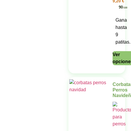
9,20
€
90
/100
Gana
hasta
9
patitas.
Ver
opcione
Corbata
Perros
Navide