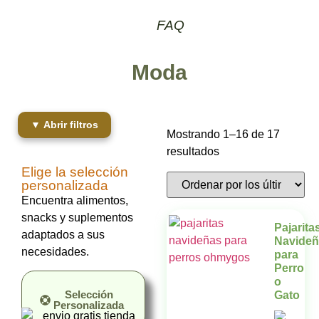
FAQ
Moda
▼ Abrir filtros
Mostrando 1–16 de 17
resultados
Elige la selección
personalizada
Encuentra alimentos,
snacks y suplementos
Pajarita
adaptados a sus
Navideñ
necesidades.
para
Perro
o
Selección
Gato
Personalizada