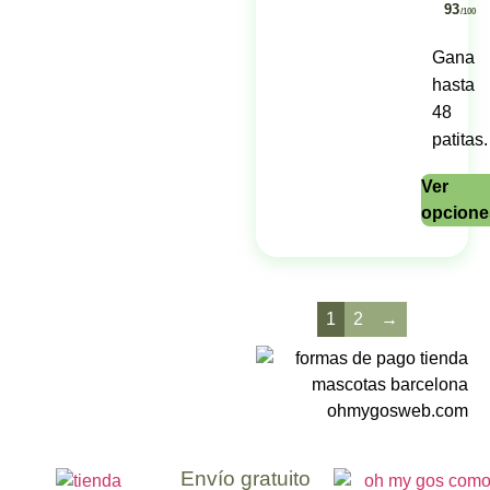
93
/100
Gana
hasta
48
patitas.
Ver
opcione
1
2
→
Envío gratuito