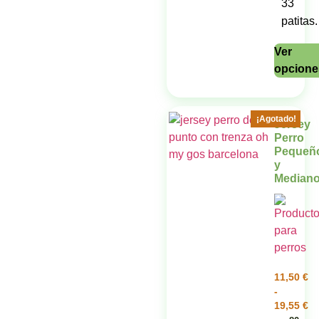
33
patitas.
Ver
opcione
¡Agotado!
Jersey
Perro
Pequeñ
y
Median
11,50
€
-
19,55
€