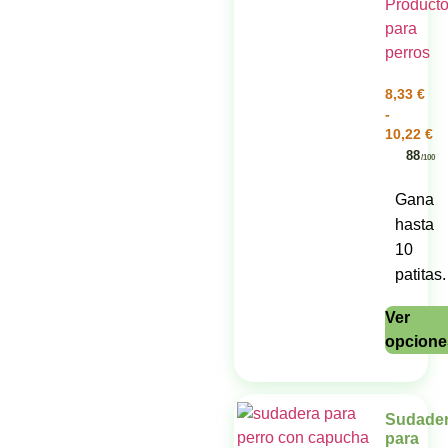
8,33
€
-
10,22
€
88
/100
Gana
hasta
10
patitas.
Ver
opcione
Sudade
para