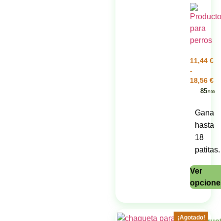
11,44
€
-
18,56
€
85
/100
Gana
hasta
18
patitas.
Ver
opcione
¡Agotado!