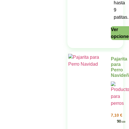
hasta
9
patitas.
Ver
opcione
Pajarita
para
Perro
Navide
7,10
€
90
/100