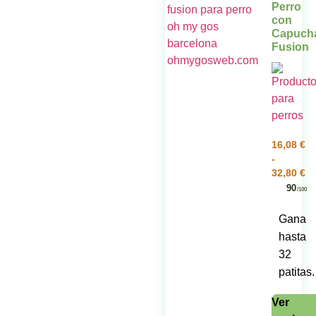
Perro
con
Capuch
Fusion
16,08
€
-
32,80
€
90
/100
Gana
hasta
32
patitas.
Ver