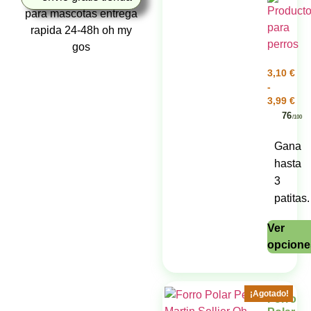
3,10
€
-
3,99
€
76
/100
Gana
hasta
3
patitas.
Ver
opcione
¡Agotado!
Forro