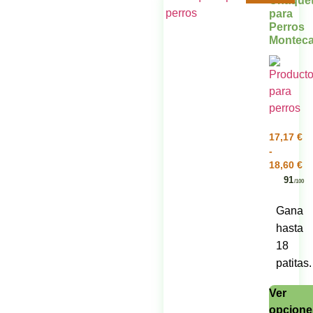
Chaque
para
Perros
Monteca
17,17
€
-
18,60
€
91
/100
Gana
hasta
18
patitas.
Ver
opcione