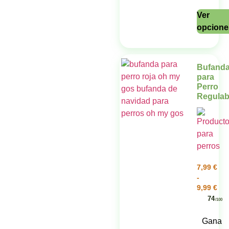
Ver
opcione
Bufand
para
Perro
Regulab
7,99
€
-
9,99
€
74
/100
Gana