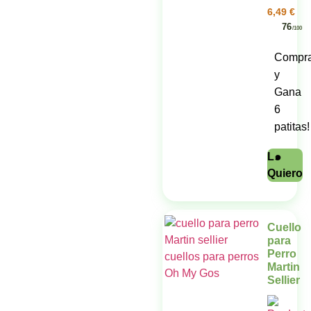
6,49
€
76
/100
Compr
y
Gana
6
patitas!
L๑
Quiero
Cuello
para
Perro
Martin
Sellier