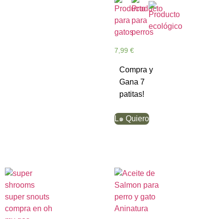
7,99
€
Compra y
Gana 7
patitas!
L๑ Quiero