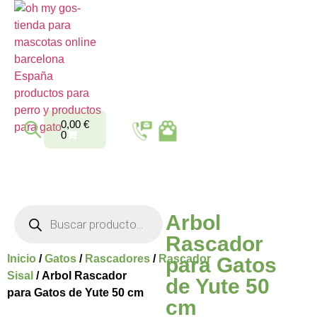
0,00
€
0
Arbol
Rascador
Inicio
/
Gatos
/
Rascadores
/
Rascador
para Gatos
Sisal
/ Arbol Rascador
de Yute 50
para Gatos de Yute 50 cm
cm