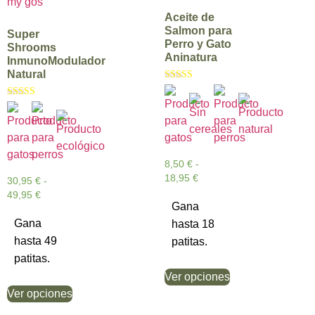
Aceite de
Salmon para
Super
Perro y Gato
Shrooms
Aninatura
InmunoModulador
Natural
Valorado con
5.00
Valorado con
de 5
5.00
de 5
8,50
€
-
18,95
€
30,95
€
-
49,95
€
Gana
Gana
hasta 18
hasta 49
patitas.
patitas.
Ver opciones
Ver opciones