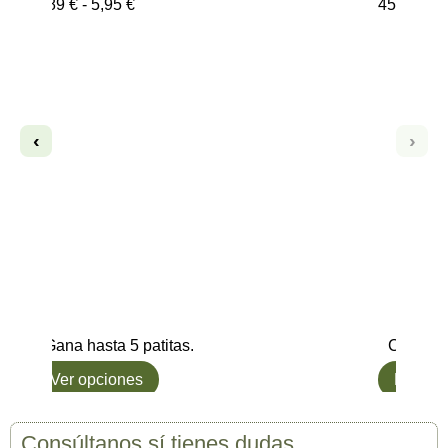
4,89
€
-
5,95
€
45,90
€
‹
›
Gana hasta 5 patitas.
Compra 
Ver opciones
L๑ Qui
Consúltanos sí tienes dudas