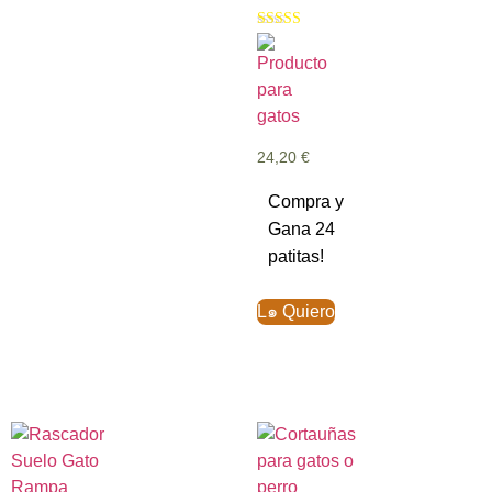
Valorado con
5.00
de 5
24,20
€
Compra y
Gana 24
patitas!
L๑ Quiero