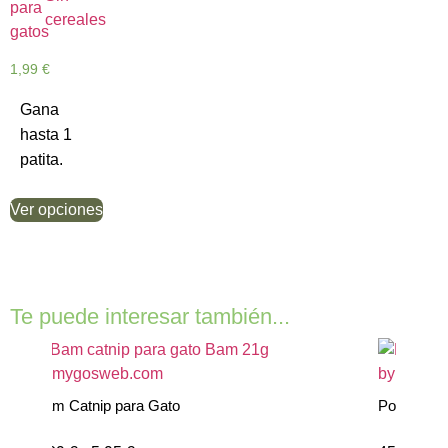
de 5
1,99
€
Gana
hasta 1
patita.
Ver opciones
Te puede interesar también...
Bam Catnip para Gato
Poste Ras