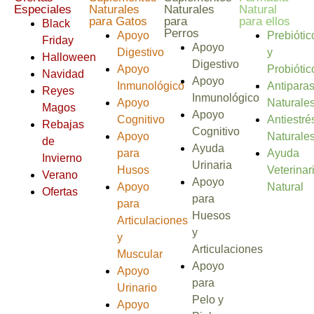
Especiales
Naturales
Naturales
Natural
para Gatos
para
para ellos
Black
Perros
Apoyo
Prebiótic
Friday
Apoyo
Digestivo
y
Halloween
Digestivo
Apoyo
Probiótic
Navidad
Apoyo
Inmunológico
Antiparas
Reyes
Inmunológico
Apoyo
Naturale
Magos
Apoyo
Cognitivo
Antiestré
Rebajas
Cognitivo
Apoyo
Naturale
de
Ayuda
para
Ayuda
Invierno
Urinaria
Husos
Veterinar
Verano
Apoyo
Apoyo
Natural
Ofertas
para
para
Huesos
Articulaciones
y
y
Articulaciones
Muscular
Apoyo
Apoyo
para
Urinario
Pelo y
Apoyo