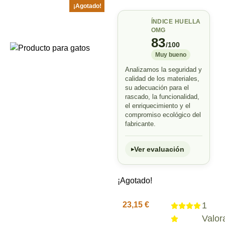
¡Agotado!
ÍNDICE HUELLA
OMG
83
/100
Muy bueno
Analizamos la seguridad y
calidad de los materiales,
su adecuación para el
rascado, la funcionalidad,
el enriquecimiento y el
compromiso ecológico del
fabricante.
Ver evaluación
¡Agotado!
23,15
€
1
Valor