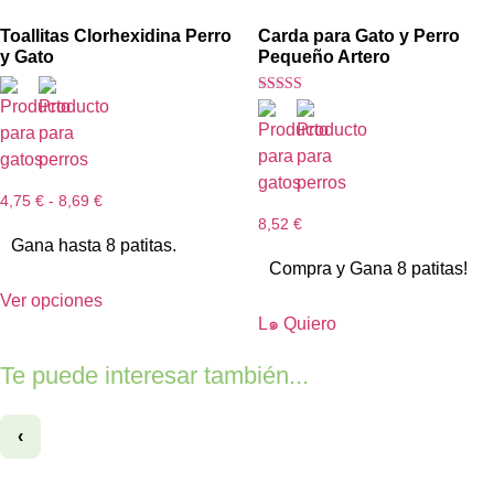
Toallitas Clorhexidina Perro
Carda para Gato y Perro
y Gato
Pequeño Artero
Valorado con
5.00
de 5
4,75
€
-
8,69
€
8,52
€
Gana hasta 8 patitas.
Compra y Gana 8 patitas!
Ver opciones
L๑ Quiero
Te puede interesar también...
‹