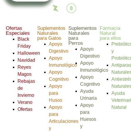
Ofertas
Suplementos
Suplementos
Farmacia
Especiales
Naturales
Naturales
Natural
para Gatos
para
para ellos
Black
Perros
Apoyo
Prebiótic
Friday
Apoyo
Digestivo
y
Halloween
Digestivo
Apoyo
Probiótic
Navidad
Apoyo
Inmunológico
Antiparas
Reyes
Inmunológico
Apoyo
Naturale
Magos
Apoyo
Cognitivo
Antiestré
Rebajas
Cognitivo
Apoyo
Naturale
de
Ayuda
para
Ayuda
Invierno
Urinaria
Husos
Veterinar
Verano
Apoyo
Apoyo
Natural
Ofertas
para
para
Huesos
Articulaciones
y
y