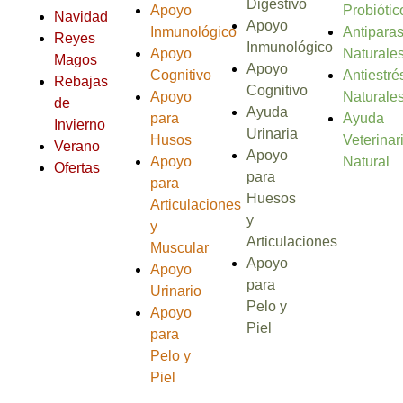
Digestivo
Apoyo
Probiótic
Navidad
Apoyo
Inmunológico
Antiparas
Reyes
Inmunológico
Apoyo
Naturale
Magos
Apoyo
Cognitivo
Antiestré
Rebajas
Cognitivo
Apoyo
Naturale
de
Ayuda
para
Ayuda
Invierno
Urinaria
Husos
Veterinar
Verano
Apoyo
Apoyo
Natural
Ofertas
para
para
Huesos
Articulaciones
y
y
Articulaciones
Muscular
Apoyo
Apoyo
para
Urinario
Pelo y
Apoyo
Piel
para
Pelo y
Piel