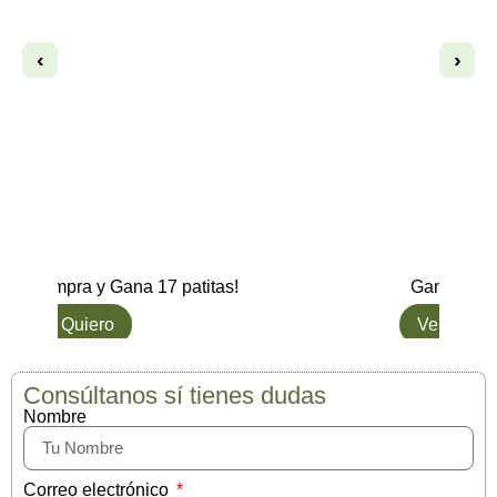
‹
›
Compra y Gana 17 patitas!
Gana hasta
L๑ Quiero
Ver opcio
Consúltanos sí tienes dudas
Nombre
Correo electrónico