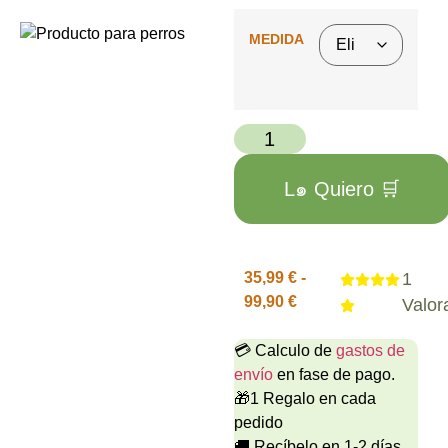
MEDIDA
L๑ Quiero 🛒
35,99
€
-
1
99,90
€
Valor
💳 Calculo de
gastos de
envío
en fase de pago.
🎁1 Regalo en cada
pedido
🚚 Recíbelo en 1-2 días