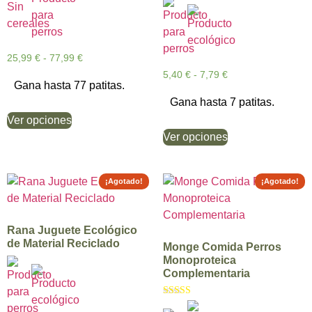
25,99
€
-
77,99
€
5,40
€
-
7,79
€
Gana hasta 77 patitas.
Gana hasta 7 patitas.
Ver opciones
Ver opciones
¡Agotado!
¡Agotado!
Rana Juguete Ecológico
de Material Reciclado
Monge Comida Perros
Monoproteica
Complementaria
Valorado con