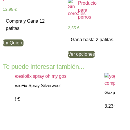
5.00
de 5
12,95
€
Compra y Gana 12
2,55
€
patitas!
Gana hasta 2 patitas.
L๑ Quiero
Ver opciones
Te puede interesar también...
ProcesioFix Spray Silverwoof
Gazpacho par
17,95
€
3,23
€