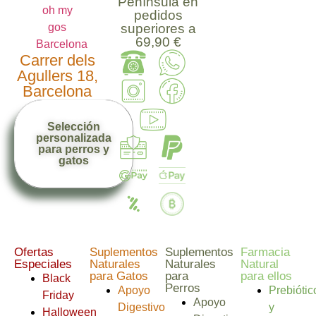
Península en
pedidos
superiores a
69,90 €
Carrer dels
Agullers 18,
Barcelona
Selección
personalizada
para perros y
gatos
Ofertas
Suplementos
Suplementos
Farmacia
Especiales
Naturales
Naturales
Natural
para Gatos
para
para ellos
Black
Perros
Apoyo
Prebiótic
Friday
Apoyo
Digestivo
y
Halloween