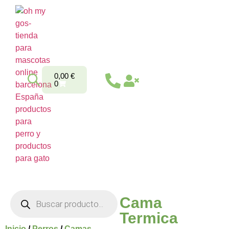
0,00
€
0
Cama
Termica
Inicio
/
Perros
/
Camas