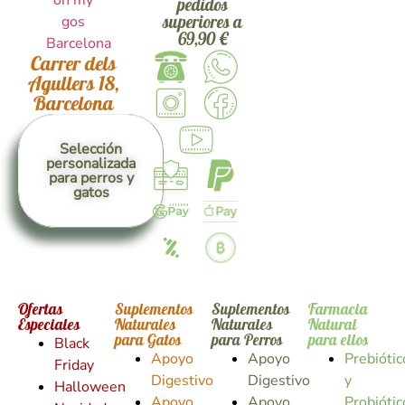
pedidos
superiores a
69,90 €
Carrer dels
Agullers 18,
Barcelona
Selección
personalizada
para perros y
gatos
Ofertas
Suplementos
Suplementos
Farmacia
Especiales
Naturales
Naturales
Natural
para Gatos
para Perros
para ellos
Black
Apoyo
Apoyo
Prebiótic
Friday
Digestivo
Digestivo
y
Halloween
Apoyo
Apoyo
Probiótic