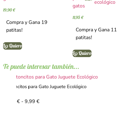
19,90
€
11,95
€
Compra y Gana 19
Compra y Gana 11
patitas!
patitas!
L๑ Quiero
L๑ Quiero
Te puede interesar también...
Ratoncitos para Gato Juguete Ecológico
Caña para Ga
6,99
€
-
9,99
€
11,99
€