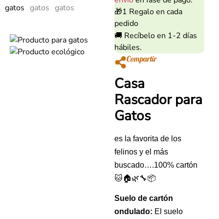
envío
en fase de pago.
🎁1 Regalo en cada
pedido
🚚 Recíbelo en 1-2 días
hábiles.
Compartir
Casa 
Rascador para 
Gatos
es la favorita de los 
felinos y el más 
buscado….100% cartón 
🐱🏠🌿🔧📦
Suelo de cartón
ondulado:
El suelo