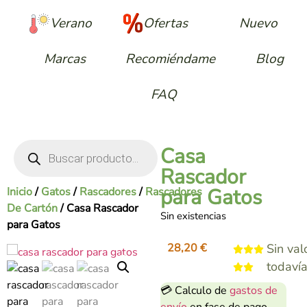
Verano
Ofertas
Nuevo
Marcas
Recomiéndame
Blog
FAQ
Casa
Rascador
para Gatos
Inicio
/
Gatos
/
Rascadores
/
Rascadores
De Cartón
/ Casa Rascador
Sin existencias
para Gatos
28,20
€
Sin val
todaví
💳 Calculo de
gastos de