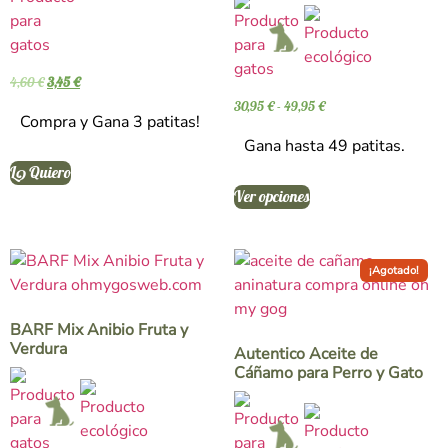
5.00
con
de 5
5.00
de 5
4,60
€
3,45
€
30,95
€
-
49,95
€
Compra y Gana 3 patitas!
Gana hasta 49 patitas.
L๑ Quiero
Ver opciones
¡Agotado!
BARF Mix Anibio Fruta y
Verdura
Autentico Aceite de
Cáñamo para Perro y Gato