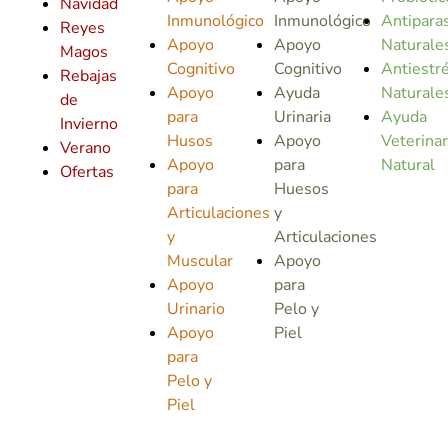
Navidad
Inmunológico
Inmunológico
Antiparas
Reyes
Apoyo
Apoyo
Naturale
Magos
Cognitivo
Cognitivo
Antiestr
Rebajas
Apoyo
Ayuda
Naturale
de
para
Urinaria
Ayuda
Invierno
Husos
Apoyo
Veterinar
Verano
Apoyo
para
Natural
Ofertas
para
Huesos
Articulaciones
y
y
Articulaciones
Muscular
Apoyo
Apoyo
para
Urinario
Pelo y
Apoyo
Piel
para
Pelo y
Piel