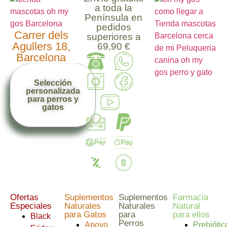
a toda la
Península en
pedidos
Carrer dels
superiores a
Agullers 18,
69,90 €
Barcelona
Selección
personalizada
para perros y
gatos
Ofertas
Suplementos
Suplementos
Farmacia
Especiales
Naturales
Naturales
Natural
para Gatos
para
para ellos
Black
Perros
Apoyo
Prebiótic