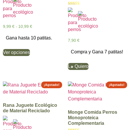
de 5
Valorado con
5.00
de 5
9,99
€
-
10,99
€
Gana hasta 10 patitas.
7,90
€
Compra y Gana 7 patitas!
Ver opciones
L๑ Quiero
¡Agotado!
¡Agotado!
Rana Juguete Ecológico
de Material Reciclado
Monge Comida Perros
Monoproteica
Complementaria