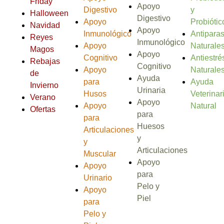
Friday
Apoyo
Digestivo
y
Halloween
Digestivo
Apoyo
Probiótic
Navidad
Apoyo
Inmunológico
Antiparas
Reyes
Inmunológico
Apoyo
Naturale
Magos
Apoyo
Cognitivo
Antiestré
Rebajas
Cognitivo
Apoyo
Naturale
de
Ayuda
para
Ayuda
Invierno
Urinaria
Husos
Veterinar
Verano
Apoyo
Apoyo
Natural
Ofertas
para
para
Huesos
Articulaciones
y
y
Articulaciones
Muscular
Apoyo
Apoyo
para
Urinario
Pelo y
Apoyo
Piel
para
Pelo y