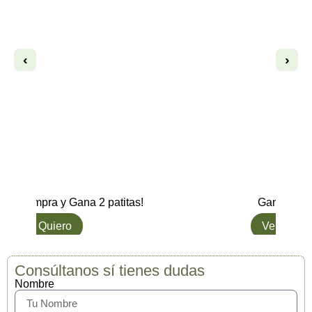
‹
›
Del
Bon
3,
Gana hasta 17 patitas.
Co
Ver opciones
L
Consúltanos sí tienes dudas
Nombre