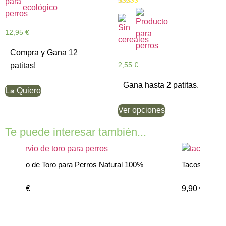
Valorado con
5.00
de 5
12,95
€
Compra y Gana 12
2,55
€
patitas!
Gana hasta 2 patitas.
L๑ Quiero
Ver opciones
Te puede interesar también...
%
Tacos de Pulmon para Perros
9,90
€
-
17,95
€