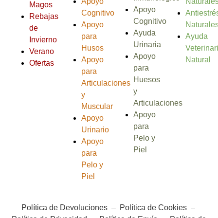
Apoyo
Naturale
Magos
Apoyo
Cognitivo
Antiestré
Rebajas
Cognitivo
Apoyo
Naturale
de
Ayuda
para
Ayuda
Invierno
Urinaria
Husos
Veterinar
Verano
Apoyo
Apoyo
Natural
Ofertas
para
para
Huesos
Articulaciones
y
y
Articulaciones
Muscular
Apoyo
Apoyo
para
Urinario
Pelo y
Apoyo
Piel
para
Pelo y
Piel
Política de Devoluciones
–
Política de Cookies
–