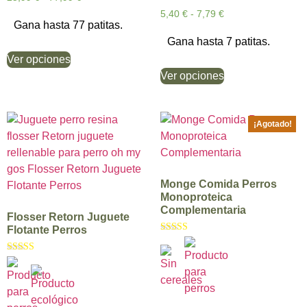
5,40
€
-
7,79
€
Gana hasta 77 patitas.
Gana hasta 7 patitas.
Ver opciones
Ver opciones
¡Agotado!
Monge Comida Perros
Monoproteica
Complementaria
Flosser Retorn Juguete
Flotante Perros
Valorado con
5.00
de 5
Valorado con
5.00
de 5