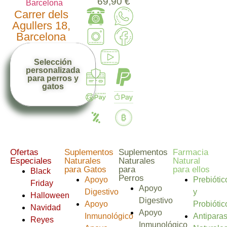
69,90 €
Carrer dels
Agullers 18,
Barcelona
Selección
personalizada
para perros y
gatos
Ofertas
Suplementos
Suplementos
Farmacia
Especiales
Naturales
Naturales
Natural
para Gatos
para
para ellos
Black
Perros
Apoyo
Prebiótic
Friday
Apoyo
Digestivo
y
Halloween
Digestivo
Apoyo
Probiótic
Navidad
Apoyo
Inmunológico
Antiparas
Reyes
Inmunológico