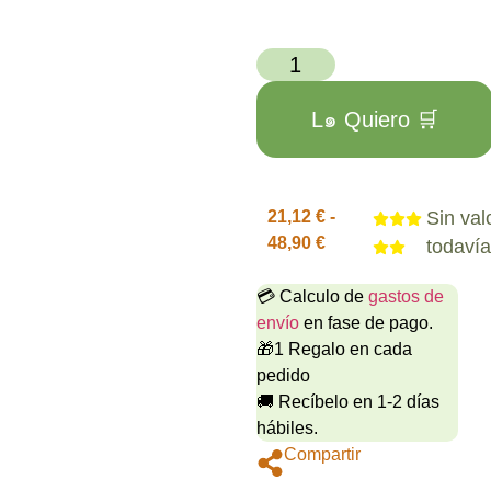
L๑ Quiero 🛒
21,12
€
-
Sin val
48,90
€
todaví
💳 Calculo de
gastos de
envío
en fase de pago.
🎁1 Regalo en cada
pedido
🚚 Recíbelo en 1-2 días
hábiles.
Compartir