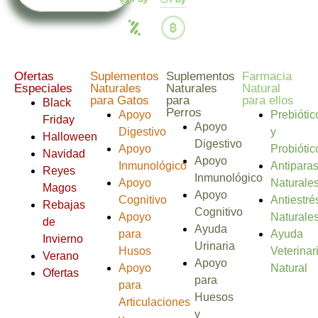
Ofertas
Suplementos
Suplementos
Farmacia
Especiales
Naturales
Naturales
Natural
para Gatos
para
para ellos
Black
Perros
Apoyo
Prebiótic
Friday
Apoyo
Digestivo
y
Halloween
Digestivo
Apoyo
Probiótic
Navidad
Apoyo
Inmunológico
Antiparas
Reyes
Inmunológico
Apoyo
Naturale
Magos
Apoyo
Cognitivo
Antiestré
Rebajas
Cognitivo
Apoyo
Naturale
de
Ayuda
para
Ayuda
Invierno
Urinaria
Husos
Veterinar
Verano
Apoyo
Apoyo
Natural
Ofertas
para
para
Huesos
Articulaciones
y