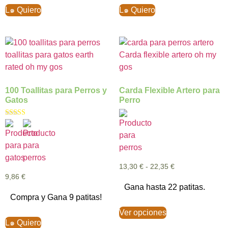
L๑ Quiero
L๑ Quiero
100 Toallitas para Perros y
Carda Flexible Artero para
Gatos
Perro
Valorado con
5.00
de 5
13,30
€
-
22,35
€
9,86
€
Gana hasta 22 patitas.
Compra y Gana 9 patitas!
Ver opciones
L๑ Quiero