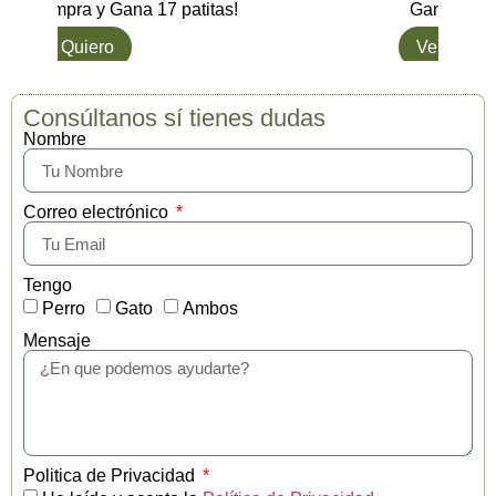
Compra y Gana 17 patitas!
Gana hasta
L๑ Quiero
Ver opcio
Consúltanos sí tienes dudas
Nombre
Correo electrónico
Tengo
Perro
Gato
Ambos
Mensaje
Politica de Privacidad