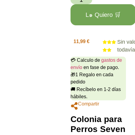
L๑ Quiero 🛒
11,99
€
Sin val
todaví
💳 Calculo de
gastos de
envío
en fase de pago.
🎁1 Regalo en cada
pedido
🚚 Recíbelo en 1-2 días
hábiles.
Compartir
Colonia para
Perros Seven