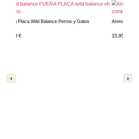
Fuera Placa Wild Balance Perros y Gatos
Arena Michi
17,99
€
15,95
€
‹
›