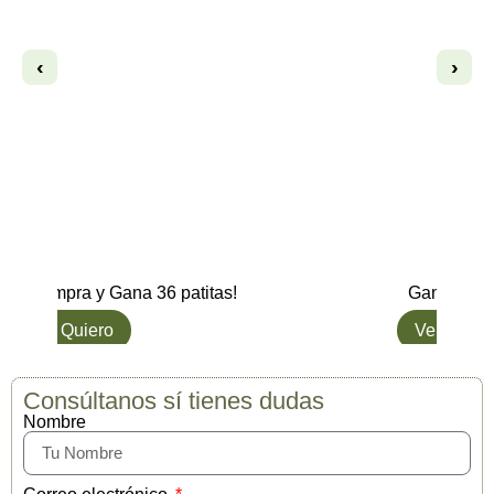
‹
›
Compra y Gana 36 patitas!
Gana hasta
L๑ Quiero
Ver opcio
Consúltanos sí tienes dudas
Nombre