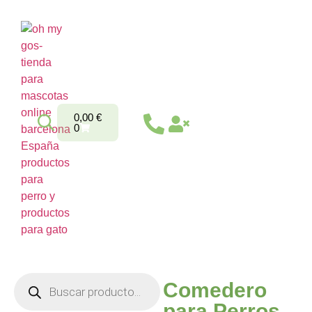
0,00
€
0
Comedero
para Perros