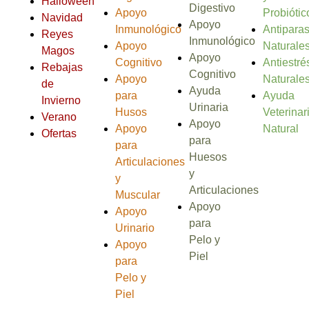
Halloween
Digestivo
Apoyo
Probiótic
Navidad
Apoyo
Inmunológico
Antiparas
Reyes
Inmunológico
Apoyo
Naturale
Magos
Apoyo
Cognitivo
Antiestré
Rebajas
Cognitivo
Apoyo
Naturale
de
Ayuda
para
Ayuda
Invierno
Urinaria
Husos
Veterinar
Verano
Apoyo
Apoyo
Natural
Ofertas
para
para
Huesos
Articulaciones
y
y
Articulaciones
Muscular
Apoyo
Apoyo
para
Urinario
Pelo y
Apoyo
Piel
para
Pelo y
Piel