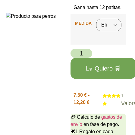
Gana hasta 12 patitas.
MEDIDA
L๑ Quiero 🛒
7,50
€
-
1
12,20
€
Valor
💳 Calculo de
gastos de
envío
en fase de pago.
🎁1 Regalo en cada