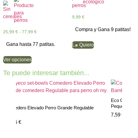
9,99
€
Compra y Gana 9 patitas!
25,99
€
-
77,99
€
Gana hasta 77 patitas.
L๑ Quiero
Ver opciones
Te puede interesar también...
Eco Comedero
Pequeño
Comedero Elevado Perro Grande Regulable
7,59
€
-
19,
36,95
€