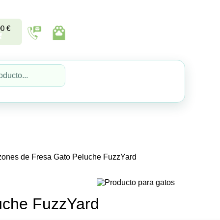
00
€
zones de Fresa Gato Peluche FuzzYard
uche FuzzYard