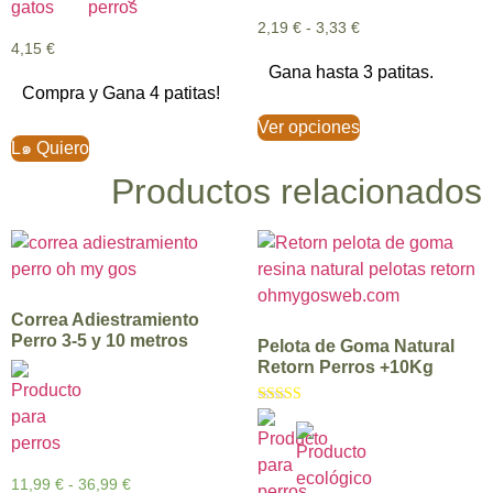
2,19
€
-
3,33
€
4,15
€
Gana hasta 3 patitas.
Compra y Gana 4 patitas!
Ver opciones
L๑ Quiero
Productos relacionados
Correa Adiestramiento
Perro 3-5 y 10 metros
Pelota de Goma Natural
Retorn Perros +10Kg
Valorado con
5.00
de 5
11,99
€
-
36,99
€