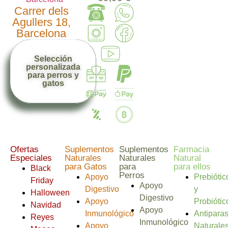
Carrer dels
Agullers 18,
Barcelona
Selección
personalizada
para perros y
gatos
Ofertas
Suplementos
Suplementos
Farmacia
Especiales
Naturales
Naturales
Natural
para Gatos
para
para ellos
Black
Perros
Apoyo
Prebiótic
Friday
Apoyo
Digestivo
y
Halloween
Digestivo
Apoyo
Probiótic
Navidad
Apoyo
Inmunológico
Antiparas
Reyes
Inmunológico
Apoyo
Naturale