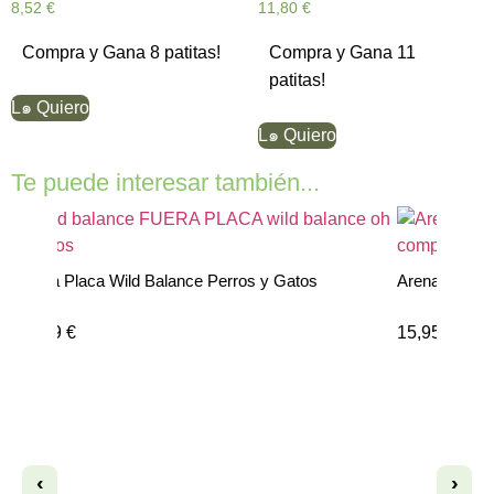
8,52
€
11,80
€
Compra y Gana 8 patitas!
Compra y Gana 11
patitas!
L๑ Quiero
L๑ Quiero
Te puede interesar también...
Arena Michicat Tofumeow
15,95
€
‹
›