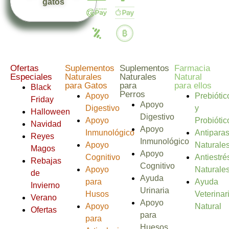
gatos
Ofertas
Suplementos
Suplementos
Farmacia
Especiales
Naturales
Naturales
Natural
para Gatos
para
para ellos
Black
Perros
Apoyo
Prebiótic
Friday
Apoyo
Digestivo
y
Halloween
Digestivo
Apoyo
Probiótic
Navidad
Apoyo
Inmunológico
Antiparas
Reyes
Inmunológico
Apoyo
Naturale
Magos
Apoyo
Cognitivo
Antiestré
Rebajas
Cognitivo
Apoyo
Naturale
de
Ayuda
para
Ayuda
Invierno
Urinaria
Husos
Veterinar
Verano
Apoyo
Apoyo
Natural
Ofertas
para
para
Huesos