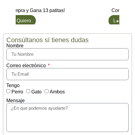
Compra y Gana 13 patitas!
Compra y G
L๑ Quiero
L๑ Quiero
Consúltanos sí tienes dudas
Nombre
Correo electrónico
Tengo
Perro
Gato
Ambos
Mensaje