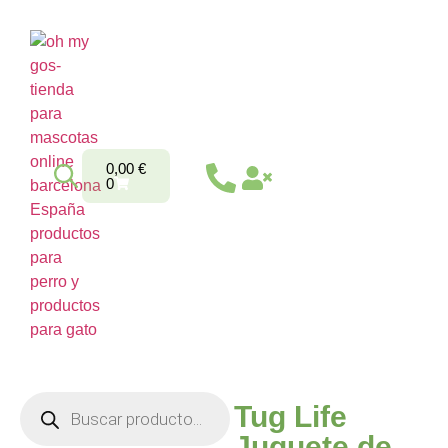
0,00
€
0
Tug Life
Juguete de