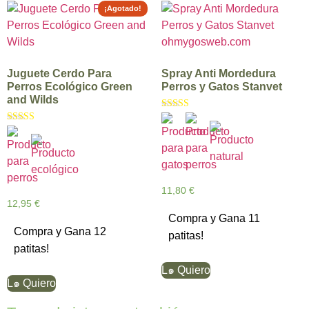
¡Agotado!
Juguete Cerdo Para
Spray Anti Mordedura
Perros Ecológico Green
Perros y Gatos Stanvet
and Wilds
Valorado con
5.00
Valorado con
de 5
5.00
de 5
11,80
€
12,95
€
Compra y Gana 11
Compra y Gana 12
patitas!
patitas!
L๑ Quiero
L๑ Quiero