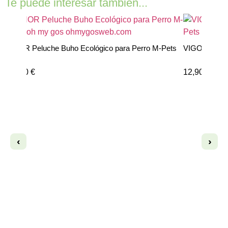
Te puede interesar también...
THOR Peluche Buho Ecológico para Perro M-Pets
VIGO Peluche
13,50
€
12,90
€
‹
›