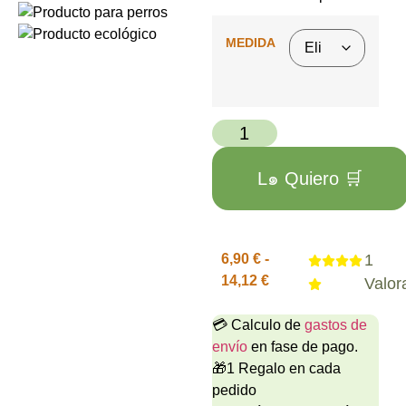
MEDIDA
L๑ Quiero 🛒
6,90
€
-
1
14,12
€
Valor
💳 Calculo de
gastos de
envío
en fase de pago.
🎁1 Regalo en cada
pedido