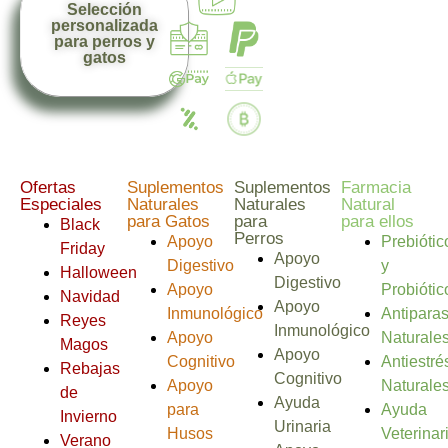
Selección
personalizada
para perros y
gatos
Ofertas
Suplementos
Suplementos
Farmacia
Especiales
Naturales
Naturales
Natural
para Gatos
para
para ellos
Black
Perros
Apoyo
Prebiótic
Friday
Apoyo
Digestivo
y
Halloween
Digestivo
Apoyo
Probiótic
Navidad
Apoyo
Inmunológico
Antiparas
Reyes
Inmunológico
Apoyo
Naturale
Magos
Apoyo
Cognitivo
Antiestré
Rebajas
Cognitivo
Apoyo
Naturale
de
Ayuda
para
Ayuda
Invierno
Urinaria
Husos
Veterinar
Verano