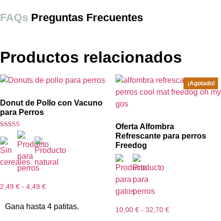
FAQs
Preguntas Frecuentes
Productos relacionados
¡Agotado!
Donut de Pollo con Vacuno
para Perros
Oferta Alfombra
Valorado con
Refrescante para perros
5.00
Freedog
de 5
2,49
€
-
4,49
€
Gana hasta 4 patitas.
10,00
€
-
32,70
€