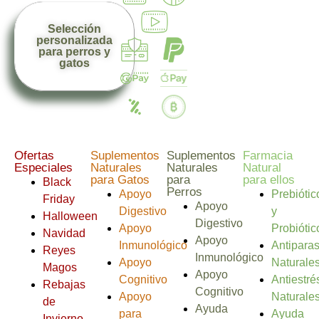
Selección
personalizada
para perros y
gatos
Ofertas
Suplementos
Suplementos
Farmacia
Especiales
Naturales
Naturales
Natural
para Gatos
para
para ellos
Black
Perros
Apoyo
Prebiótic
Friday
Apoyo
Digestivo
y
Halloween
Digestivo
Apoyo
Probiótic
Navidad
Apoyo
Inmunológico
Antiparas
Reyes
Inmunológico
Apoyo
Naturale
Magos
Apoyo
Cognitivo
Antiestré
Rebajas
Cognitivo
Apoyo
Naturale
de
Ayuda
para
Ayuda
Invierno