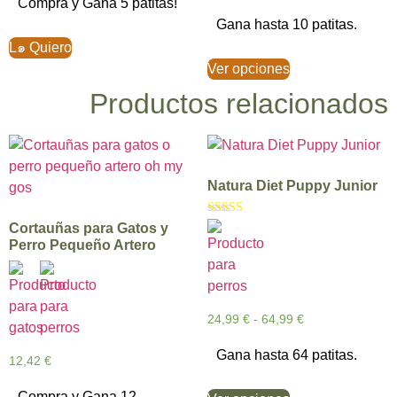
Compra y Gana 5 patitas!
Gana hasta 10 patitas.
L๑ Quiero
Ver opciones
Productos relacionados
Natura Diet Puppy Junior
Valorado con
Cortauñas para Gatos y
5.00
Perro Pequeño Artero
de 5
24,99
€
-
64,99
€
Gana hasta 64 patitas.
12,42
€
Compra y Gana 12