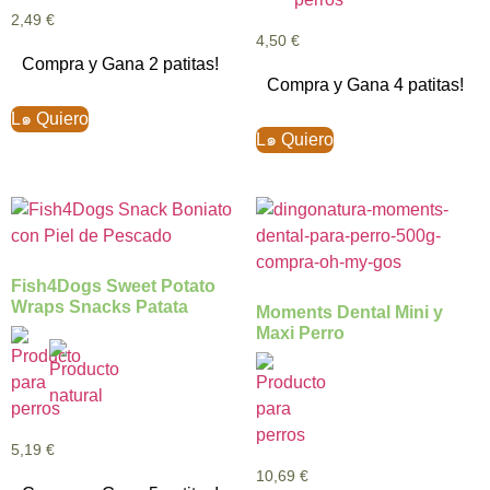
2,49
€
4,50
€
Compra y Gana 2 patitas!
Compra y Gana 4 patitas!
L๑ Quiero
L๑ Quiero
Fish4Dogs Sweet Potato
Wraps Snacks Patata
Moments Dental Mini y
Maxi Perro
5,19
€
10,69
€