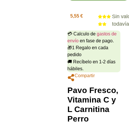
5,55
€
Sin val
todaví
💳 Calculo de
gastos de
envío
en fase de pago.
🎁1 Regalo en cada
pedido
🚚 Recíbelo en 1-2 días
hábiles.
Compartir
Pavo Fresco,
Vitamina C y
L Carnitina
Perro