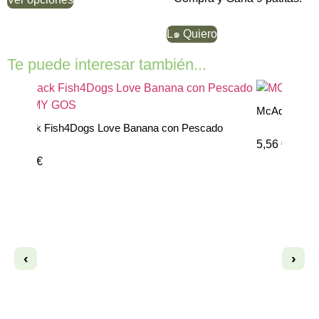
L๑ Quiero
Te puede interesar también...
McAdams Awards Snacks d
4Dogs Love Banana con Pescado
5,56
€
‹
›