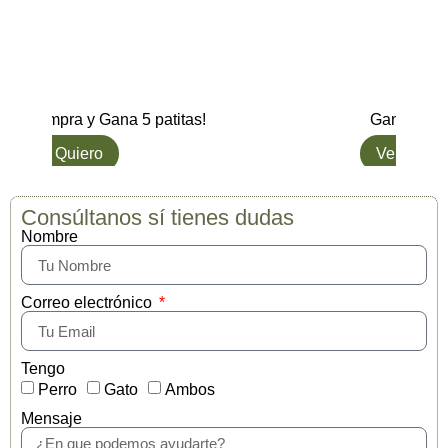
Gana 5 patitas!
Gana hasta 5 patitas.
o
Ver opciones
Consúltanos sí tienes dudas
Nombre
Correo electrónico
Tengo
Perro
Gato
Ambos
Mensaje