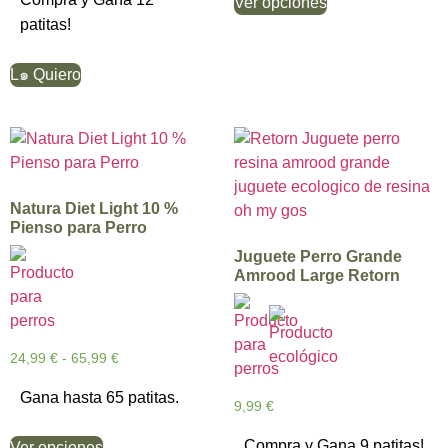
Ver opciones
patitas!
L๑ Quiero
Natura Diet Light 10 %
Pienso para Perro
Juguete Perro Grande
Amrood Large Retorn
24,99
€
-
65,99
€
Gana hasta 65 patitas.
9,99
€
Compra y Gana 9 patitas!
Ver opciones