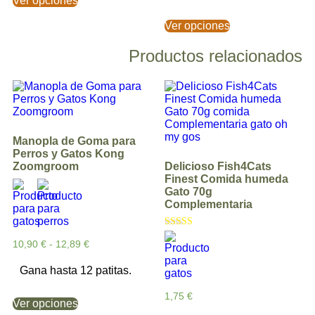
Ver opciones
Ver opciones
Productos relacionados
Manopla de Goma para
Perros y Gatos Kong
Zoomgroom
Delicioso Fish4Cats
Finest Comida humeda
Gato 70g
Complementaria
Valorado con
10,90
€
-
12,89
€
5.00
de 5
Gana hasta 12 patitas.
1,75
€
Ver opciones