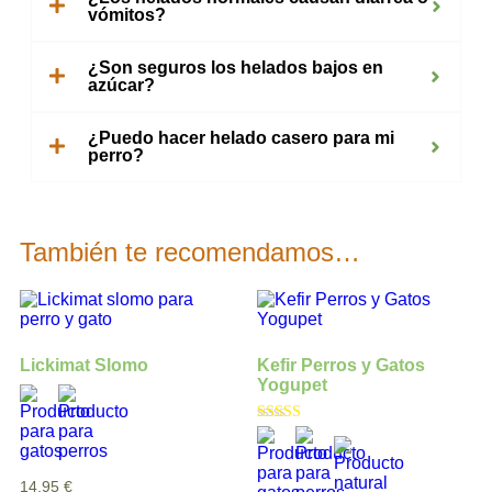
vómitos?
¿Son seguros los helados bajos en
azúcar?
¿Puedo hacer helado casero para mi
perro?
También te recomendamos…
Lickimat Slomo
Kefir Perros y Gatos
Yogupet
Valorado con
5.00
de 5
14,95
€