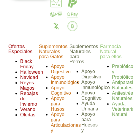
Ofertas
Suplementos
Suplementos
Farmacia
Especiales
Naturales
Naturales
Natural
para Gatos
para
para ellos
Black
Perros
Apoyo
Prebiótic
Friday
Apoyo
Digestivo
y
Halloween
Digestivo
Apoyo
Probiótic
Navidad
Apoyo
Inmunológico
Antiparasi
Reyes
Inmunológico
Apoyo
Naturales
Magos
Apoyo
Cognitivo
Antiestrés
Rebajas
Cognitivo
Apoyo
Naturales
de
Ayuda
para
Ayuda
Invierno
Urinaria
Husos
Veterinari
Verano
Apoyo
Apoyo
Natural
Ofertas
para
para
Huesos
Articulaciones
y
y