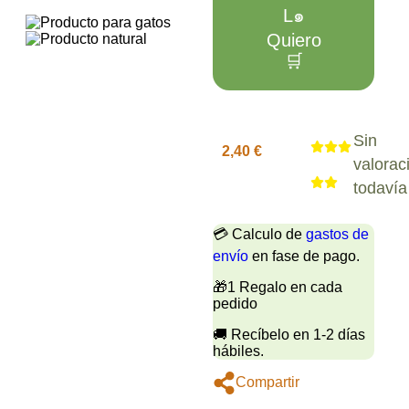
L๑
Quiero
🛒
Sin
2,40
€
valorac
todavía
💳 Calculo de
gastos de
envío
en fase de pago.
🎁1 Regalo en cada
pedido
🚚 Recíbelo en 1-2 días
hábiles.
Compartir