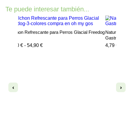
Te puede interesar también...
Colchon Refrescante para Perros Glacial Freedog
Natural Grea
Gastrointestin
31,40
€
-
54,90
€
4,79
€
‹
›