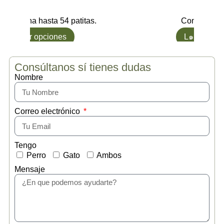
Gana hasta 54 patitas.
Compra y Ga
Ver opciones
L๑ Quiero
Consúltanos sí tienes dudas
Nombre
Correo electrónico
Tengo
Perro
Gato
Ambos
Mensaje