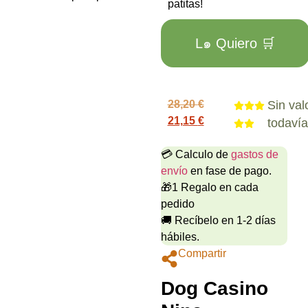
patitas!
L๑ Quiero 🛒
28,20
€
Sin val
21,15
€
todaví
💳 Calculo de
gastos de
envío
en fase de pago.
🎁1 Regalo en cada
pedido
🚚 Recíbelo en 1-2 días
hábiles.
Compartir
Dog Casino