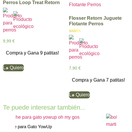
Perros Loop Treat Retorn
Flosser Retorn Juguete
Flotante Perros
Valorado con
5.00
9,99
€
de 5
Compra y Gana 9 patitas!
L๑ Quiero
7,90
€
Compra y Gana 7 patitas!
L๑ Quiero
Te puede interesar también...
Leche para Gato YowUp