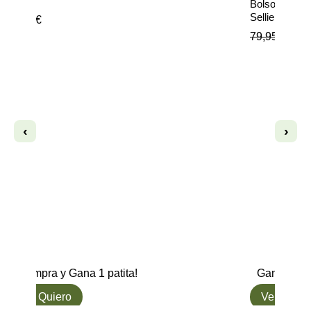
vo
Bolso Transp
Sellier
1,89
€
79,95
€
63,
‹
›
Compra y Gana 1 patita!
Gana hasta
L๑ Quiero
Ver opcio