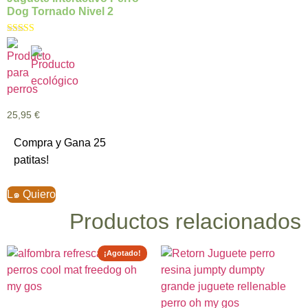
Dog Tornado Nivel 2
Valorado con
5.00
de 5
25,95
€
Compra y Gana 25
patitas!
L๑ Quiero
Productos relacionados
¡Agotado!