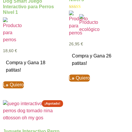
Dog Smart Juego
Interactivo para Perros
Nivel 1
Valorado con
5.00
de 5
26,95
€
18,60
€
Compra y Gana 26
Compra y Gana 18
patitas!
patitas!
L๑ Quiero
L๑ Quiero
¡Agotado!
Juguete Interactivo Perro