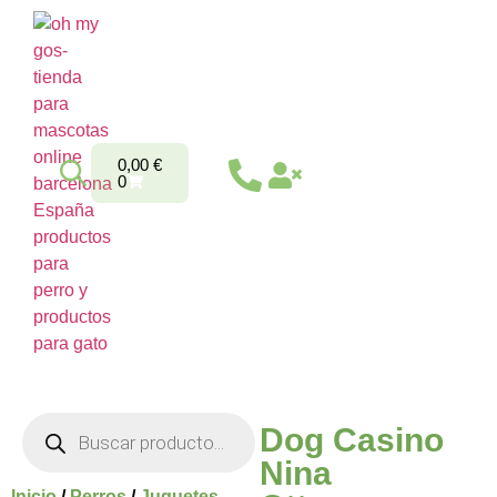
0,00
€
0
Dog Casino
Nina
Inicio
/
Perros
/
Juguetes