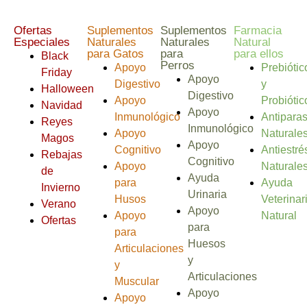
Ofertas
Suplementos
Suplementos
Farmacia
Especiales
Naturales
Naturales
Natural
para Gatos
para
para ellos
Black
Perros
Apoyo
Prebiótic
Friday
Apoyo
Digestivo
y
Halloween
Digestivo
Apoyo
Probiótic
Navidad
Apoyo
Inmunológico
Antiparas
Reyes
Inmunológico
Apoyo
Naturale
Magos
Apoyo
Cognitivo
Antiestré
Rebajas
Cognitivo
Apoyo
Naturale
de
Ayuda
para
Ayuda
Invierno
Urinaria
Husos
Veterinar
Verano
Apoyo
Apoyo
Natural
Ofertas
para
para
Huesos
Articulaciones
y
y
Articulaciones
Muscular
Apoyo
Apoyo