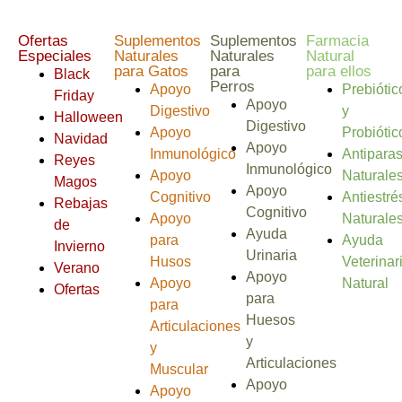
Ofertas
Suplementos
Suplementos
Farmacia
Especiales
Naturales
Naturales
Natural
para Gatos
para
para ellos
Black
Perros
Apoyo
Prebiótic
Friday
Apoyo
Digestivo
y
Halloween
Digestivo
Apoyo
Probiótic
Navidad
Apoyo
Inmunológico
Antiparas
Reyes
Inmunológico
Apoyo
Naturale
Magos
Apoyo
Cognitivo
Antiestré
Rebajas
Cognitivo
Apoyo
Naturale
de
Ayuda
para
Ayuda
Invierno
Urinaria
Husos
Veterinar
Verano
Apoyo
Apoyo
Natural
Ofertas
para
para
Huesos
Articulaciones
y
y
Articulaciones
Muscular
Apoyo
Apoyo