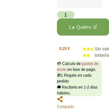
L๑ Quiero 🛒
8,20
€
Sin val
todaví
💳 Calculo de
gastos de
envío
en fase de pago.
🎁1 Regalo en cada
pedido
🚚 Recíbelo en 1-2 días
hábiles.
Compartir