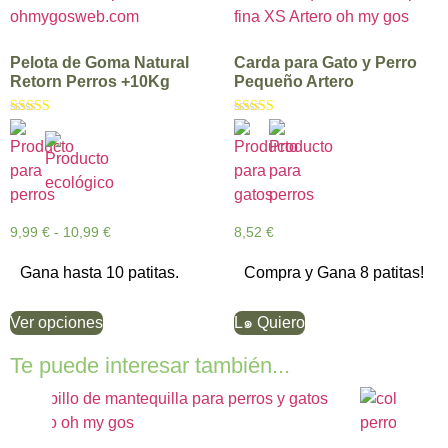
Pelota de Goma Natural
Carda para Gato y Perro
Retorn Perros +10Kg
Pequeño Artero
Valorado con
Valorado con
5.00
5.00
de 5
de 5
9,99
€
-
10,99
€
8,52
€
Gana hasta 10 patitas.
Compra y Gana 8 patitas!
Ver opciones
L๑ Quiero
Te puede interesar también...