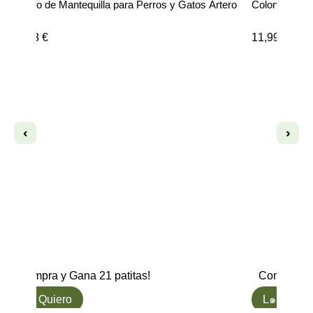
Cepillo de Mantequilla para Perros y Gatos Artero
Colonia para
21,18
€
11,99
€
‹
›
Compra y Gana 21 patitas!
Compra y G
L๑ Quiero
L๑ Quiero