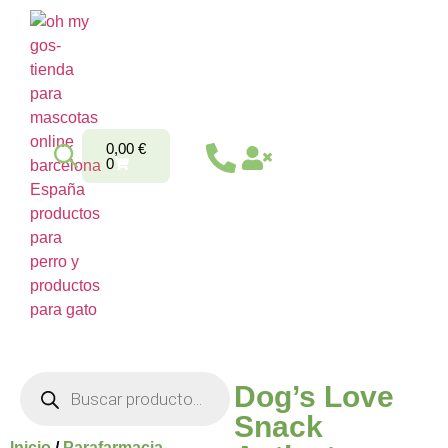
0,00
€
0
Dog’s Love
Snack
Inicio
/
Parafarmacia