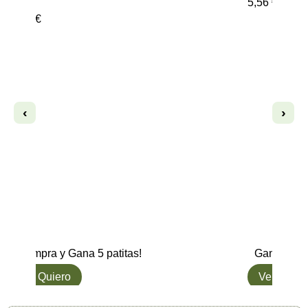
5,56
€
,19
€
‹
›
Compra y Gana 5 patitas!
Gana hasta 5 pa
L๑ Quiero
Ver opciones