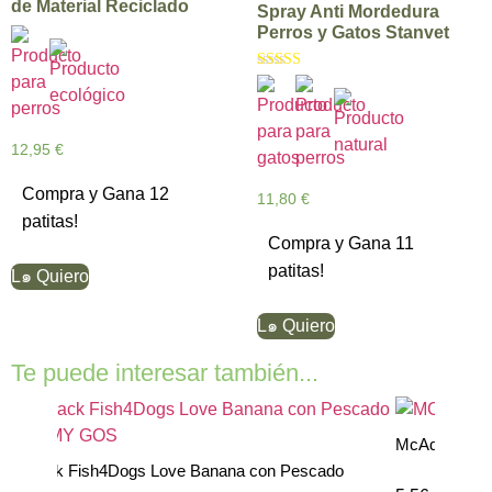
de Material Reciclado
Spray Anti Mordedura
Perros y Gatos Stanvet
Valorado con
5.00
de 5
12,95
€
Compra y Gana 12
11,80
€
patitas!
Compra y Gana 11
patitas!
L๑ Quiero
L๑ Quiero
Te puede interesar también...
McAdams Awards
ack Fish4Dogs Love Banana con Pescado