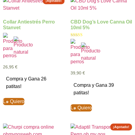
¡Agotado!
Collar Antiestrés Perro
CBD Dog’s Love Canna Oil
Stanvet
10ml 5%
Valorado con
5.00
de 5
26,95
€
39,90
€
Compra y Gana 26
Compra y Gana 39
patitas!
patitas!
L๑ Quiero
L๑ Quiero
¡Agotado!