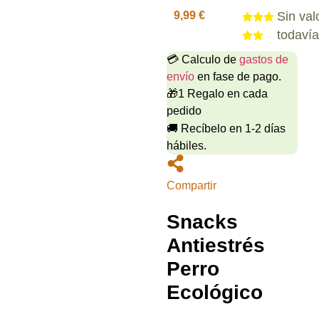
9,99
€
Sin val
todaví
💳 Calculo de
gastos de
envío
en fase de pago.
🎁1 Regalo en cada
pedido
🚚 Recíbelo en 1-2 días
hábiles.
Compartir
Snacks
Antiestrés
Perro
Ecológico