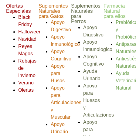
Ofertas
Suplementos
Suplementos
Farmacia
Especiales
Naturales
Naturales
Natural
para Gatos
para
para ellos
Black
Perros
Apoyo
Prebiótic
Friday
Apoyo
Digestivo
y
Halloween
Digestivo
Apoyo
Probiótic
Navidad
Apoyo
Inmunológico
Antiparas
Reyes
Inmunológico
Apoyo
Naturale
Magos
Apoyo
Cognitivo
Antiestré
Rebajas
Cognitivo
Apoyo
Naturale
de
Ayuda
para
Ayuda
Invierno
Urinaria
Husos
Veterinar
Verano
Apoyo
Apoyo
Natural
Ofertas
para
para
Huesos
Articulaciones
y
y
Articulaciones
Muscular
Apoyo
Apoyo
para
Urinario