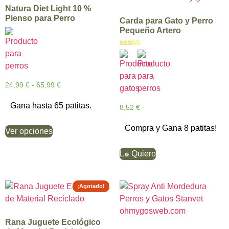
Natura Diet Light 10 %
Pienso para Perro
Carda para Gato y Perro
Pequeño Artero
Valorado con
5.00
de 5
24,99
€
-
65,99
€
Gana hasta 65 patitas.
8,52
€
Compra y Gana 8 patitas!
Ver opciones
L๑ Quiero
¡Agotado!
Rana Juguete Ecológico