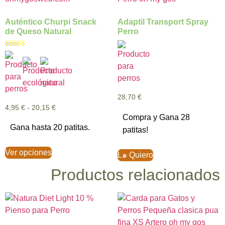
Auténtico Churpi Snack
Adaptil Transport Spray
de Queso Natural
Perro
Valorado con
5.00
de 5
28,70
€
4,95
€
-
20,15
€
Compra y Gana 28
Gana hasta 20 patitas.
patitas!
Ver opciones
L๑ Quiero
Productos relacionados