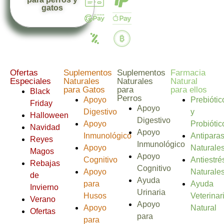
gatos
Ofertas
Suplementos
Suplementos
Farmacia
Especiales
Naturales
Naturales
Natural
para Gatos
para
para ellos
Black
Perros
Apoyo
Prebiótic
Friday
Apoyo
Digestivo
y
Halloween
Digestivo
Apoyo
Probiótic
Navidad
Apoyo
Inmunológico
Antiparas
Reyes
Inmunológico
Apoyo
Naturale
Magos
Apoyo
Cognitivo
Antiestré
Rebajas
Cognitivo
Apoyo
Naturale
de
Ayuda
para
Ayuda
Invierno
Urinaria
Husos
Veterinar
Verano
Apoyo
Apoyo
Natural
Ofertas
para
para