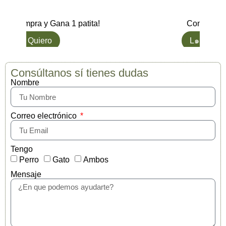
Compra y Gana 1 patita!
Compra y G
L๑ Quiero
L๑ Quiero
Consúltanos sí tienes dudas
Nombre
Correo electrónico
Tengo
Perro
Gato
Ambos
Mensaje