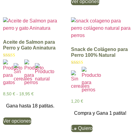
Ver opciones
Aceite de Salmon para
Perro y Gato Aninatura
Snack de Colágeno para
Perro 100% Natural
Valorado con
5.00
Valorado con
de 5
5.00
de 5
8,50
€
-
18,95
€
1,20
€
Gana hasta 18 patitas.
Compra y Gana 1 patita!
Ver opciones
L๑ Quiero