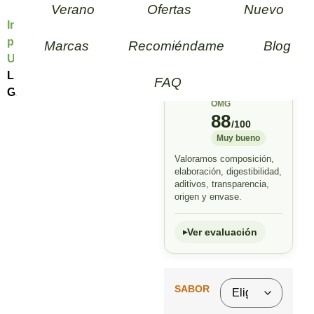
Leonardo
Verano
Ofertas
Nuevo
Inicio
/
Gatos
/
Suplementos
Sopa para
para gatos
/
Sistema
Marcas
Recomiéndame
Blog
Gatos
Urinario Gato
/ Drink
Leonardo Sopa para
FAQ
Gatos
ÍNDICE HUELLA
OMG
88
/100
Muy bueno
Valoramos composición,
elaboración, digestibilidad,
aditivos, transparencia,
origen y envase.
Ver evaluación
SABOR