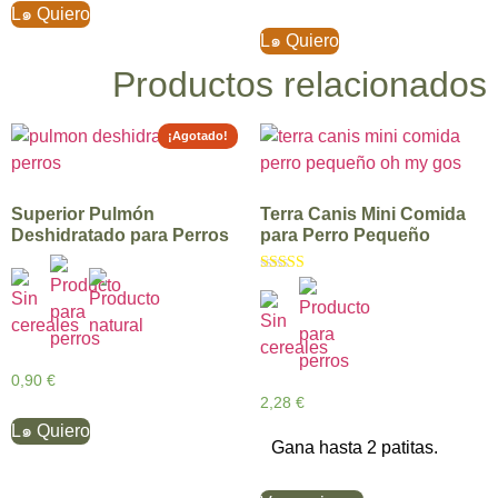
L๑ Quiero
L๑ Quiero
Productos relacionados
¡Agotado!
Superior Pulmón
Terra Canis Mini Comida
Deshidratado para Perros
para Perro Pequeño
Valorado con
5.00
de 5
0,90
€
2,28
€
L๑ Quiero
Gana hasta 2 patitas.