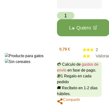
L๑ Quiero 🛒
0,79
€
2
Valora
💳 Calculo de
gastos de
envío
en fase de pago.
🎁1 Regalo en cada
pedido
🚚 Recíbelo en 1-2 días
hábiles.
Compartir