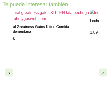
Te puede interesar también...
Leche para 
Natural Greatness Gatos Kitten Comida
Complementaria
1,89
€
1,61
€
‹
›