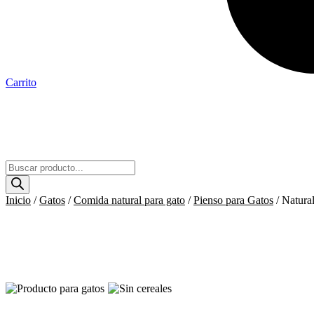
Carrito
Búsqueda
de
productos
Inicio
/
Gatos
/
Comida natural para gato
/
Pienso para Gatos
/ Natura