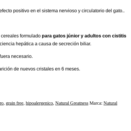
ecto positivo en el sistema nervioso y circulatorio del gato..
 cereales formulado
para gatos júnior y adultos con cistitis
iciencia hepática a causa de secreción biliar.
fuera necesario.
rición de nuevos cristales en 6 meses.
ro
,
grain free
,
hipoalergenico
,
Natural Greatness
Marca:
Natural