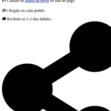
hasta
💳 Calculo de
gastos de envío
en fase de pago.
21,64 €
🎁1 Regalo en cada pedido
🚚 Recíbelo en 1-2 días hábiles.