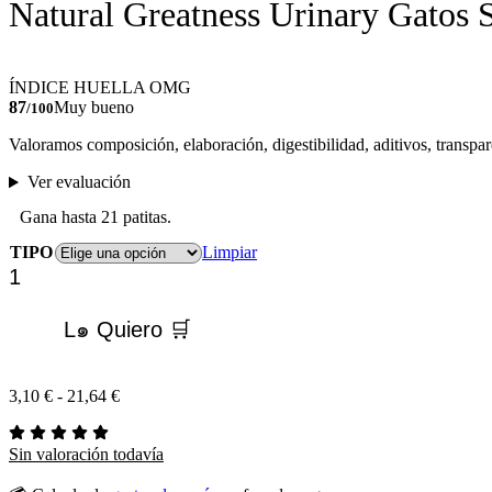
Natural Greatness Urinary Gato
ÍNDICE HUELLA OMG
87
Muy bueno
/100
Valoramos composición, elaboración, digestibilidad, aditivos, transpar
Ver evaluación
Gana hasta 21 patitas.
TIPO
Limpiar
Natural
Greatness
Urinary
L๑ Quiero 🛒
Gatos
STRUVITE
cantidad
Rango
3,10
€
-
21,64
€
de
precios:
Sin valoración todavía
desde
3,10 €