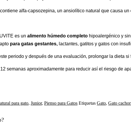
ontiene alfa-capsozepina, un ansiolítico natural que causa un ef
UVITE es un
alimento húmedo completo
hipoalergénico y sin
s apto
para gatas gestantes,
lactantes, gatitos y gatos con insuf
te periodo y después de una evaluación, prolongar la dieta si 
– 12 semanas aproximadamente para reducir así el riesgo de apa
tural para gato
,
Junior
,
Pienso para Gatos
Etiquetas
Gato
,
Gato cachor
o?