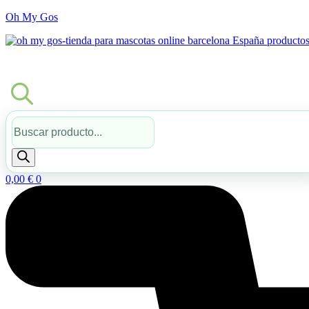
Oh My Gos
Búsqueda
de
productos
0,00
€
0