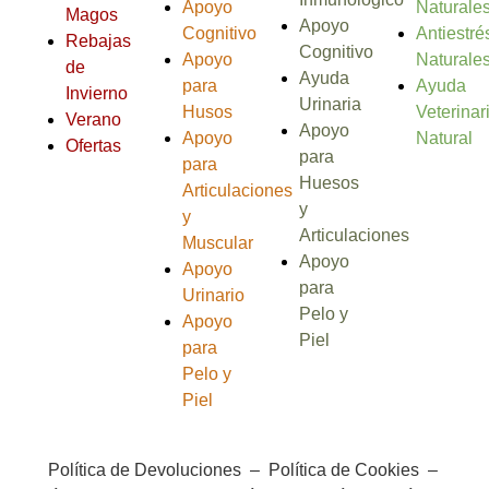
Apoyo
Naturale
Magos
Apoyo
Cognitivo
Antiestré
Rebajas
Cognitivo
Apoyo
Naturale
de
Ayuda
para
Ayuda
Invierno
Urinaria
Husos
Veterinar
Verano
Apoyo
Apoyo
Natural
Ofertas
para
para
Huesos
Articulaciones
y
y
Articulaciones
Muscular
Apoyo
Apoyo
para
Urinario
Pelo y
Apoyo
Piel
para
Pelo y
Piel
Política de Devoluciones
–
Política de Cookies
–