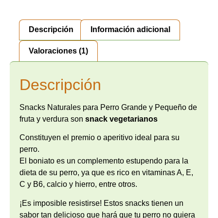
Descripción
Información adicional
Valoraciones (1)
Descripción
Snacks Naturales para Perro Grande y Pequeño de
fruta y verdura son
snack vegetarianos
Constituyen el premio o aperitivo ideal para su
perro.
El boniato es un complemento estupendo para la
dieta de su perro, ya que es rico en vitaminas A, E,
C y B6, calcio y hierro, entre otros.
¡
Es
imp
os
ible
resist
ir
se
!
Est
os
snacks
t
ien
en
un
s
abor
tan
delic
ios
o
que
har
á
que
tu
per
ro
no
qu
iera