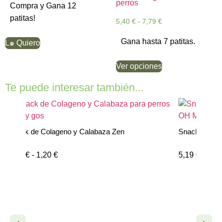
Compra y Gana 12
patitas!
5,40
€
-
7,79
€
Gana hasta 7 patitas.
L๑ Quiero
Ver opciones
Te puede interesar también...
Snack Fish4Dogs Love Banana con Pescado
5,19
€