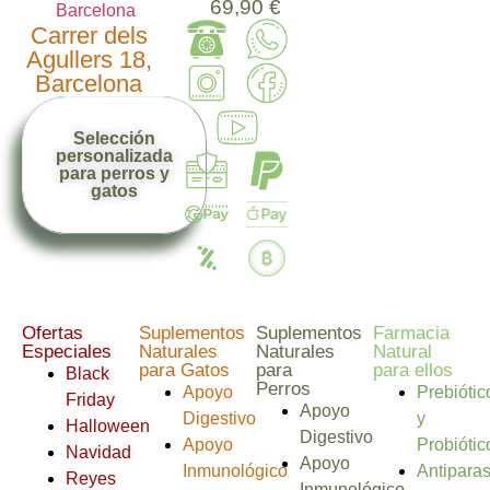
69,90 €
Carrer dels
Agullers 18,
Barcelona
Selección
personalizada
para perros y
gatos
Ofertas
Suplementos
Suplementos
Farmacia
Especiales
Naturales
Naturales
Natural
para Gatos
para
para ellos
Black
Perros
Apoyo
Prebiótic
Friday
Apoyo
Digestivo
y
Halloween
Digestivo
Apoyo
Probiótic
Navidad
Apoyo
Inmunológico
Antiparas
Reyes
Inmunológico