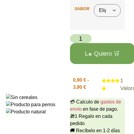
SABOR
L๑ Quiero 🛒
0,90
€
-
1
3,90
€
Valor
💳 Calculo de
gastos de
envío
en fase de pago.
🎁1 Regalo en cada
pedido
🚚 Recíbelo en 1-2 días