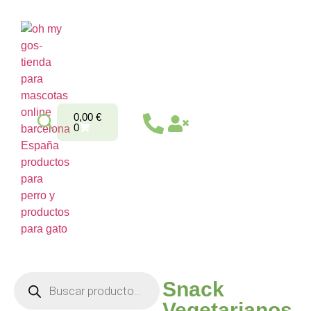
0,00
€
0
Snack
Vegetarianos