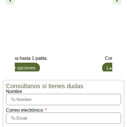
‹
›
McAdams
5,56
€
Compra y Gana 5 patitas!
Gana h
L๑ Quiero
Ver o
Consúltanos sí tienes dudas
Nombre
Correo electrónico