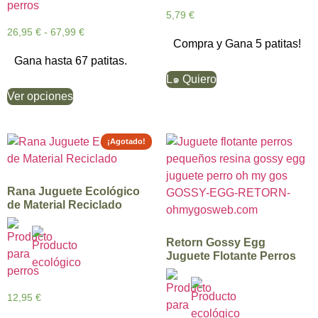
5,79
€
26,95
€
-
67,99
€
Compra y Gana 5 patitas!
Gana hasta 67 patitas.
L๑ Quiero
Ver opciones
¡Agotado!
Rana Juguete Ecológico
de Material Reciclado
Retorn Gossy Egg
Juguete Flotante Perros
12,95
€