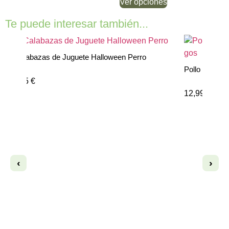
Ver opciones
Te puede interesar también...
2 Calabazas de Juguete Halloween Perro
o
Pollo de Pel
12,95
€
12,99
€
‹
›