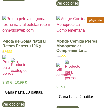
Ver opciones
¡Agotado!
Pelota de Goma Natural
Monge Comida Perros
Retorn Perros +10Kg
Monoproteica
Complementaria
Valorado con
5.00
Valorado con
de 5
5.00
de 5
9,99
€
-
10,99
€
2,55
€
Gana hasta 10 patitas.
Gana hasta 2 patitas.
Ver opciones