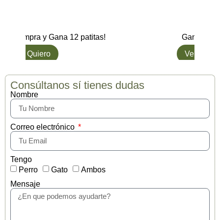
Compra y Gana 12 patitas!
Gana hasta
L๑ Quiero
Ver opcio
Consúltanos sí tienes dudas
Nombre
Correo electrónico
Tengo
Perro
Gato
Ambos
Mensaje