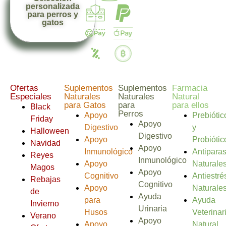
personalizada
para perros y
gatos
Ofertas
Suplementos
Suplementos
Farmacia
Especiales
Naturales
Naturales
Natural
para Gatos
para
para ellos
Black
Perros
Apoyo
Prebiótic
Friday
Apoyo
Digestivo
y
Halloween
Digestivo
Apoyo
Probiótic
Navidad
Apoyo
Inmunológico
Antiparas
Reyes
Inmunológico
Apoyo
Naturale
Magos
Apoyo
Cognitivo
Antiestré
Rebajas
Cognitivo
Apoyo
Naturale
de
Ayuda
para
Ayuda
Invierno
Urinaria
Husos
Veterinar
Verano
Apoyo
Apoyo
Natural