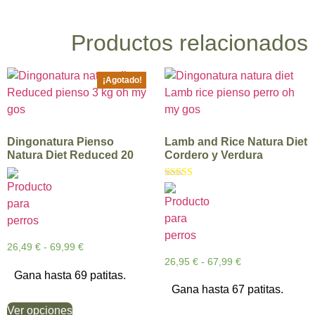
Productos relacionados
¡Agotado!
Dingonatura Pienso
Lamb and Rice Natura Diet
Natura Diet Reduced 20
Cordero y Verdura
Valorado con
5.00
de 5
26,49
€
-
69,99
€
26,95
€
-
67,99
€
Gana hasta 69 patitas.
Gana hasta 67 patitas.
Ver opciones