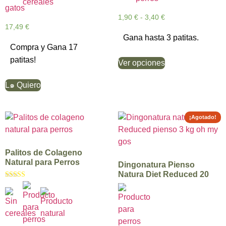
1,90
€
-
3,40
€
17,49
€
Gana hasta 3 patitas.
Compra y Gana 17
patitas!
Ver opciones
L๑ Quiero
¡Agotado!
Palitos de Colageno
Natural para Perros
Dingonatura Pienso
Natura Diet Reduced 20
Valorado con
5.00
de 5