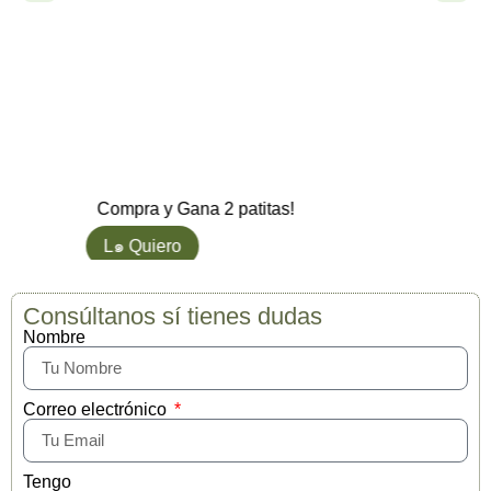
Natural Greatne
2,99
€
Compra y Gana 2 patitas!
Gana hasta 2 
L๑ Quiero
Ver opcione
Consúltanos sí tienes dudas
Nombre
Correo electrónico
Tengo