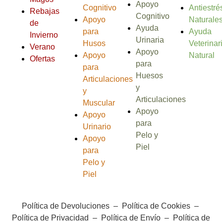
Apoyo
Cognitivo
Antiestré
Rebajas
Cognitivo
Apoyo
Naturale
de
Ayuda
para
Ayuda
Invierno
Urinaria
Husos
Veterinar
Verano
Apoyo
Apoyo
Natural
Ofertas
para
para
Huesos
Articulaciones
y
y
Articulaciones
Muscular
Apoyo
Apoyo
para
Urinario
Pelo y
Apoyo
Piel
para
Pelo y
Piel
Política de Devoluciones
–
Política de Cookies
–
Política de Privacidad
–
Política de Envío
–
Política de