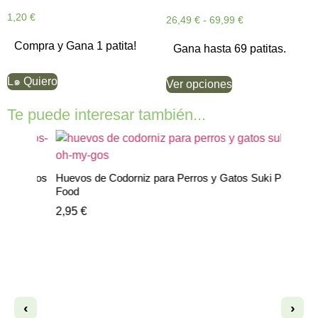
1,20
€
26,49
€
-
69,99
€
Compra y Gana 1 patita!
Gana hasta 69 patitas.
L๑ Quiero
Ver opciones
Te puede interesar también...
Huevos de Codorniz para Perros y Gatos Suki Pet
Food
2,95
€
‹
›