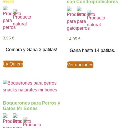
con Condroprotectores
Valorado con
5.00
de 5
3,95
€
14,95
€
Compra y Gana 3 patitas!
Gana hasta 14 patitas.
L๑ Quiero
Ver opciones
Boquerones para Perros y
Gatos Mr Bones