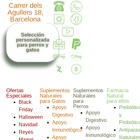
Carrer dels
Agullers 18,
Barcelona
Selección
personalizada
para perros y
gatos
Ofertas
Suplementos
Suplementos
Farmacia
Especiales
Naturales
Naturales
Natural
para Gatos
para
para ellos
Black
Perros
Apoyo
Prebiótic
Friday
Apoyo
Digestivo
y
Halloween
Digestivo
Apoyo
Probiótic
Navidad
Apoyo
Inmunológico
Antiparas
Reyes
Inmunológico
Apoyo
Naturale
Magos