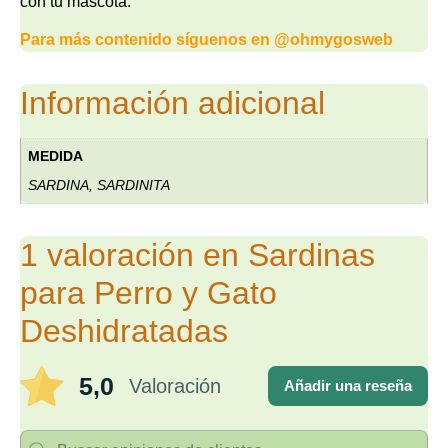
con tu mascota.
Para más contenido síguenos en
@ohmygosweb
Información adicional
MEDIDA
SARDINA, SARDINITA
1 valoración en
Sardinas
para Perro y Gato
Deshidratadas
5,0
Valoración
Añadir una reseña