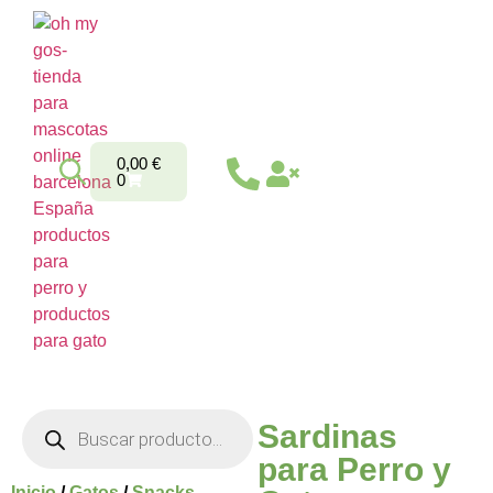
0,00
€
0
Sardinas
para Perro y
Inicio
/
Gatos
/
Snacks