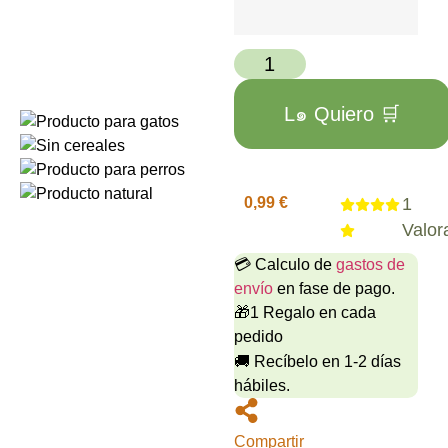
L๑ Quiero 🛒
0,99
€
1
Valor
💳 Calculo de
gastos de
envío
en fase de pago.
🎁1 Regalo en cada
pedido
🚚 Recíbelo en 1-2 días
hábiles.
Compartir