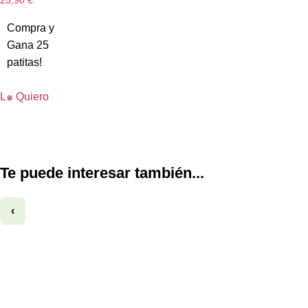
25,90
€
Compra y
Gana 25
patitas!
L๑ Quiero
Te puede interesar también...
‹