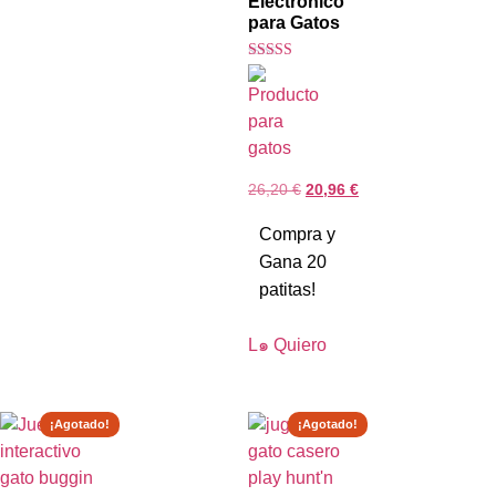
Electrónico
para Gatos
Valorado con
5.00
de 5
26,20
€
20,96
€
Compra y
Gana 20
patitas!
L๑ Quiero
¡Agotado!
¡Agotado!