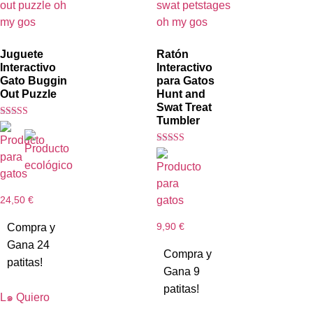
Juguete
Ratón
Interactivo
Interactivo
Gato Buggin
para Gatos
Out Puzzle
Hunt and
Swat Treat
Tumbler
Valorado con
5.00
de 5
Valorado con
5.00
de 5
24,50
€
9,90
€
Compra y
Gana 24
Compra y
patitas!
Gana 9
patitas!
L๑ Quiero