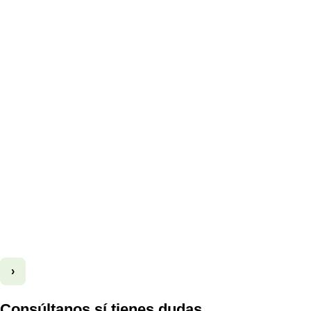
›
Consúltanos sí tienes dudas