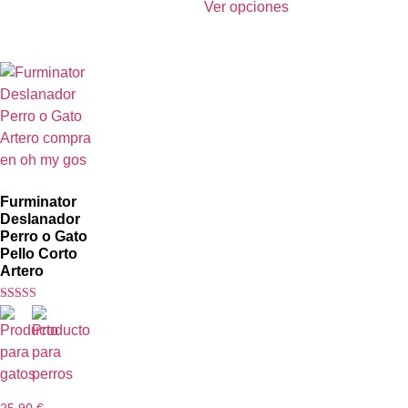
Ver opciones
Furminator
Deslanador
Perro o Gato
Pello Corto
Artero
Valorado con
5.00
de 5