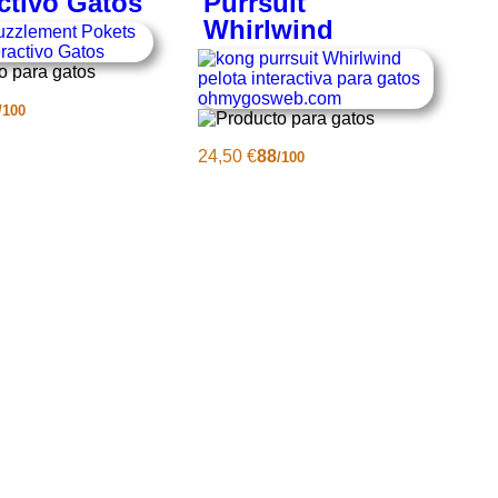
activo Gatos
Purrsuit
Whirlwind
/100
24,50
€
88
/100