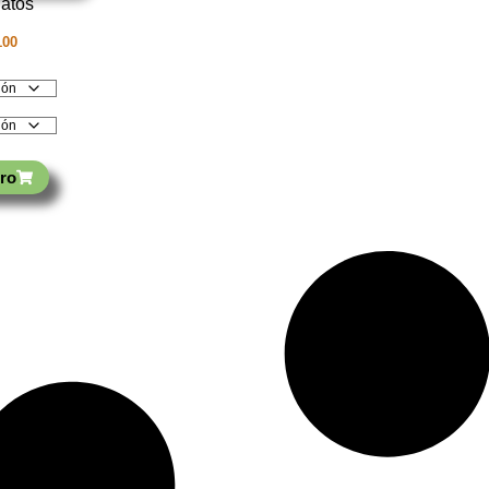
100
ro