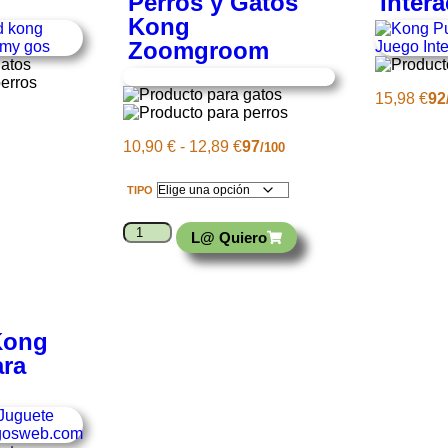
Perros y Gatos
Inter
Kong
Zoomgroom
15,98
€
92
10,90
€
-
12,89
€
97
/100
TIPO
L@ Quiero
Kong
ara