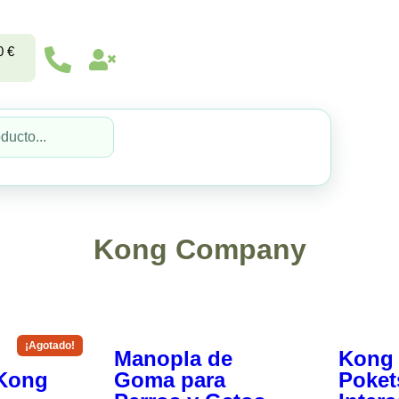
0
€
Kong Company
Manopla de
Kong 
Kong
Goma para
Poket