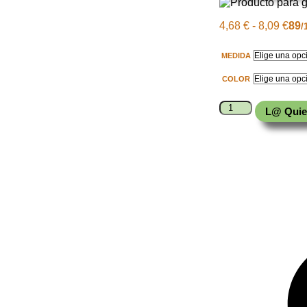
4,68
€
-
8,09
€
89
/
MEDIDA
COLOR
L@ Quie