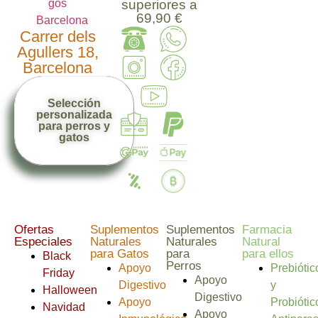
superiores a
69,90 €
Carrer dels
Agullers 18,
Barcelona
Selección
personalizada
para perros y
gatos
Ofertas
Suplementos
Suplementos
Farmacia
Especiales
Naturales
Naturales
Natural
para Gatos
para
para ellos
Black
Perros
Apoyo
Prebiótic
Friday
Apoyo
Digestivo
y
Halloween
Digestivo
Apoyo
Probiótic
Navidad
Apoyo