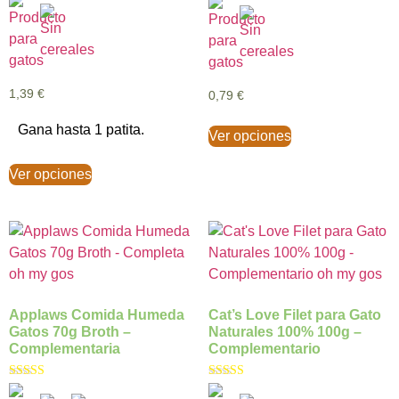
Valorado con
5.00
de 5
1,39
€
0,79
€
Gana hasta 1 patita.
Ver opciones
Ver opciones
Applaws Comida Humeda
Cat’s Love Filet para Gato
Gatos 70g Broth –
Naturales 100% 100g –
Complementaria
Complementario
Valorado con
Valorado