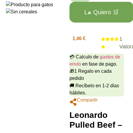
L๑ Quiero 🛒
1,46
€
1
Valor
💳 Calculo de
gastos de
envío
en fase de pago.
🎁1 Regalo en cada
pedido
🚚 Recíbelo en 1-2 días
hábiles.
Compartir
Leonardo
Pulled Beef –