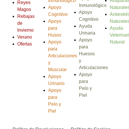
Inmunológico
Antiparas
Reyes
Inmunológico
Apoyo
Naturale
Magos
Apoyo
Cognitivo
Antiestré
Rebajas
Cognitivo
Apoyo
Naturale
de
Ayuda
para
Ayuda
Invierno
Urinaria
Husos
Veterinar
Verano
Apoyo
Apoyo
Natural
Ofertas
para
para
Huesos
Articulaciones
y
y
Articulaciones
Muscular
Apoyo
Apoyo
para
Urinario
Pelo y
Apoyo
Piel
para
Pelo y
Piel