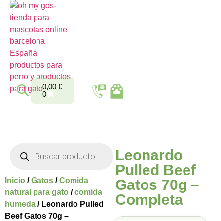
0,00
€
0
Leonardo
Pulled Beef
Inicio
/
Gatos
/
Comida
Gatos 70g –
natural para gato
/
comida
Completa
humeda
/ Leonardo Pulled
Beef Gatos 70g –