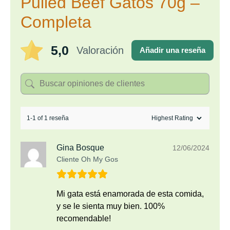
Pulled Beef Gatos 70g –
Completa
5,0
Valoración
Añadir una reseña
1-1 of 1 reseña
Gina Bosque
12/06/2024
Cliente Oh My Gos
Mi gata está enamorada de esta comida,
y se le sienta muy bien. 100%
recomendable!