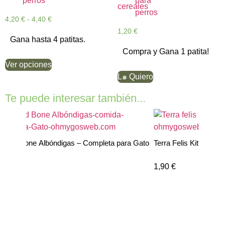
4,20
€
-
4,40
€
1,20
€
Gana hasta 4 patitas.
Compra y Gana 1 patita!
Ver opciones
L๑ Quiero
Te puede interesar también...
r and Bone Albóndigas – Completa para Gato
Terra Felis Kitten Co
€
1,90
€