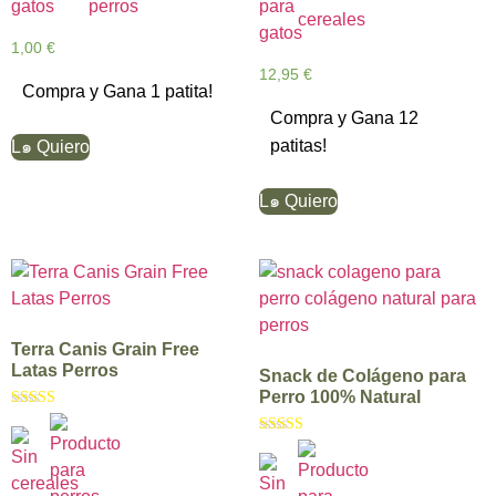
1,00
€
12,95
€
Compra y Gana 1 patita!
Compra y Gana 12
patitas!
L๑ Quiero
L๑ Quiero
Terra Canis Grain Free
Latas Perros
Snack de Colágeno para
Perro 100% Natural
Valorado con
5.00
Valorado con
de 5
5.00
de 5