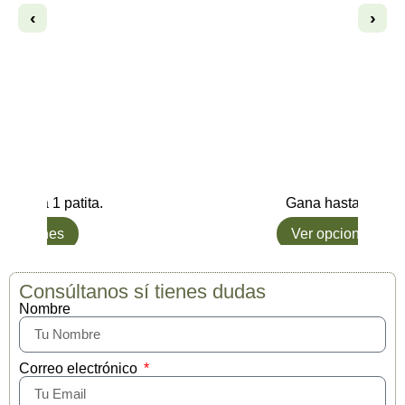
‹
›
a hasta 1 patita.
Gana hasta 1 patit
r opciones
Ver opciones
Consúltanos sí tienes dudas
Nombre
Correo electrónico