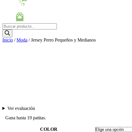
Búsqueda
de
productos
Inicio
/
Moda
/ Jersey Perro Pequeños y Medianos
Ver evaluación
Gana hasta 19 patitas.
COLOR