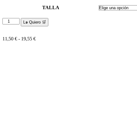
TALLA
Jersey
L๑ Quiero 🛒
Perro
Pequeños
y
Rango
11,50
€
-
19,55
€
Medianos
de
cantidad
precios:
desde
11,50 €
hasta
19,55 €