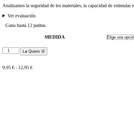
Analizamos la seguridad de los materiales, la capacidad de estimular e
Ver evaluación
Gana hasta 12 patitas.
MEDIDA
Oso
L๑ Quiero 🛒
de
peluche
para
Rango
9,95
€
-
12,95
€
perro
de
FuzzYard
precios:
cantidad
desde
9,95 €
hasta
12,95 €