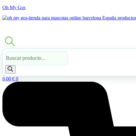
Oh My Gos
Búsqueda
de
productos
0,00
€
0