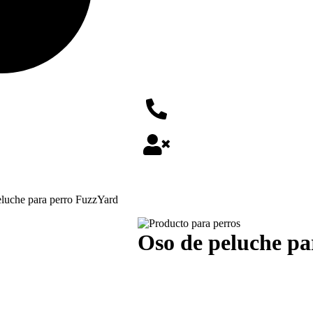
eluche para perro FuzzYard
Oso de peluche p