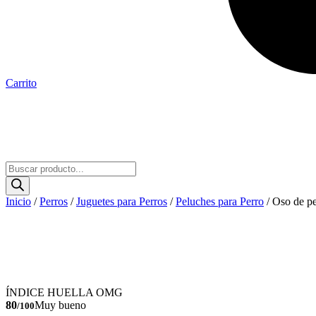
Carrito
Búsqueda
de
productos
Inicio
/
Perros
/
Juguetes para Perros
/
Peluches para Perro
/ Oso de p
ÍNDICE HUELLA OMG
80
Muy bueno
/100