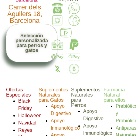
Carrer dels
Agullers 18,
Barcelona
Selección
personalizada
para perros y
gatos
Ofertas
Suplementos
Suplementos
Farmacia
Especiales
Naturales
Naturales
Natural
para Gatos
para
para ellos
Black
Perros
Apoyo
Prebiótic
Friday
Apoyo
Digestivo
y
Halloween
Digestivo
Apoyo
Probiótic
Navidad
Apoyo
Inmunológico
Antiparas
Reyes
Inmunológico
Apoyo
Naturale