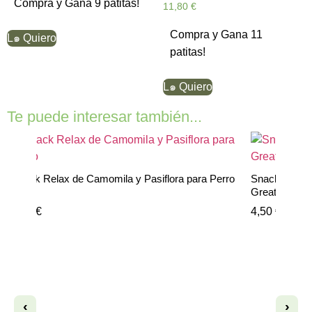
Compra y Gana 9 patitas!
11,80
€
Compra y Gana 11
L๑ Quiero
patitas!
L๑ Quiero
Te puede interesar también...
Snack Relax de Camomila y Pasiflora para Perro
Snack Relajan
Greatness O
2,49
€
4,50
€
‹
›