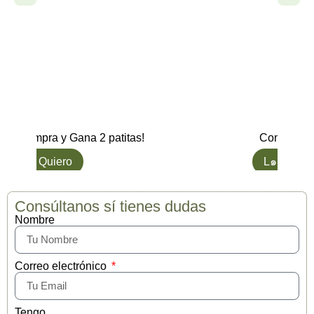
Compra y Gana 2 patitas!
Compra y G
L๑ Quiero
L๑ Quiero
Consúltanos sí tienes dudas
Nombre
Correo electrónico
Tengo