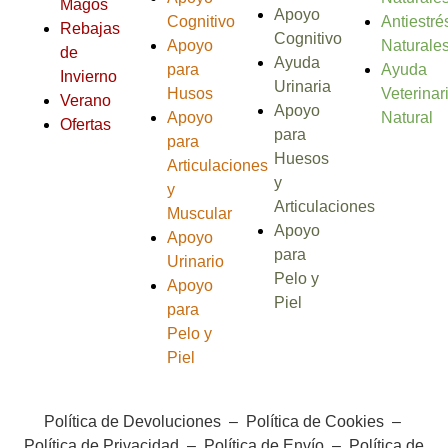
Magos
Apoyo
Cognitivo
Antiestré
Rebajas
Cognitivo
Apoyo
Naturale
de
Ayuda
para
Ayuda
Invierno
Urinaria
Husos
Veterinar
Verano
Apoyo
Apoyo
Natural
Ofertas
para
para
Huesos
Articulaciones
y
y
Articulaciones
Muscular
Apoyo
Apoyo
para
Urinario
Pelo y
Apoyo
Piel
para
Pelo y
Piel
Política de Devoluciones
–
Política de Cookies
–
Política de Privacidad
–
Política de Envío
–
Política de