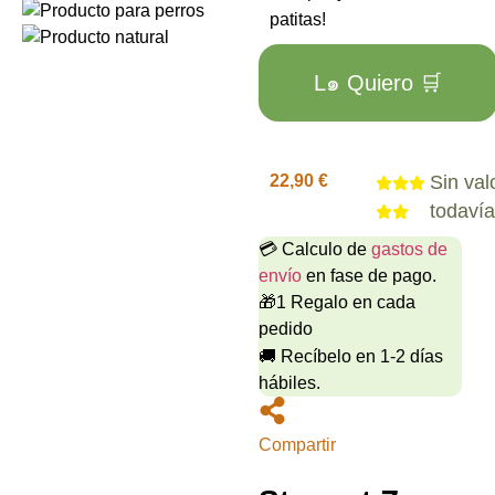
patitas!
L๑ Quiero 🛒
22,90
€
Sin val
todaví
💳 Calculo de
gastos de
envío
en fase de pago.
🎁1 Regalo en cada
pedido
🚚 Recíbelo en 1-2 días
hábiles.
Compartir