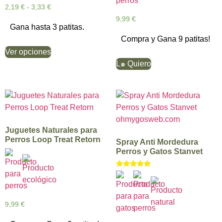
2,19
€
-
3,33
€
9,99
€
Gana hasta 3 patitas.
Compra y Gana 9 patitas!
Ver opciones
L๑ Quiero
Juguetes Naturales para
Perros Loop Treat Retorn
Spray Anti Mordedura
Perros y Gatos Stanvet
Valorado
con
5.00
de 5
9,99
€