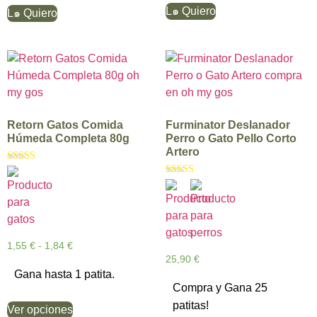
L๑ Quiero
L๑ Quiero
Retorn Gatos Comida
Furminator Deslanador
Húmeda Completa 80g
Perro o Gato Pello Corto
Artero
Valorado con
5.00
Valorado con
de 5
5.00
de 5
1,55
€
-
1,84
€
25,90
€
Gana hasta 1 patita.
Compra y Gana 25
patitas!
Ver opciones