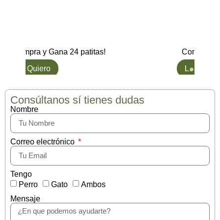
Compra y Gana 24 patitas!
Compra y G
L๑ Quiero
L๑ Quiero
Consúltanos sí tienes dudas
Nombre
Correo electrónico
Tengo
Perro
Gato
Ambos
Mensaje