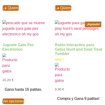
L๑ Quiero
L๑ Quiero
¡Agotado!
Juguete Gato Pez
Ratón Interactivo para
Electrónico
Gatos Hunt and Swat Treat
Tumbler
Valorado con
5.00
de 5
16,20
€
Gana hasta 16 patitas.
9,90
€
Compra y Gana 9 patitas!
Ver opciones