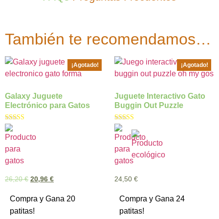
También te recomendamos…
¡Agotado!
¡Agotado!
Galaxy Juguete
Juguete Interactivo Gato
Electrónico para Gatos
Buggin Out Puzzle
Valorado con
Valorado con
5.00
5.00
de 5
de 5
26,20
€
20,96
€
24,50
€
Compra y Gana 20
Compra y Gana 24
patitas!
patitas!