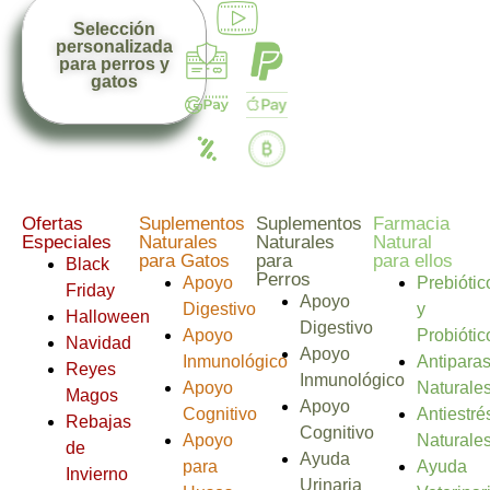
Selección
personalizada
para perros y
gatos
Ofertas
Suplementos
Suplementos
Farmacia
Especiales
Naturales
Naturales
Natural
para Gatos
para
para ellos
Black
Perros
Apoyo
Prebiótic
Friday
Apoyo
Digestivo
y
Halloween
Digestivo
Apoyo
Probiótic
Navidad
Apoyo
Inmunológico
Antiparas
Reyes
Inmunológico
Apoyo
Naturale
Magos
Apoyo
Cognitivo
Antiestré
Rebajas
Cognitivo
Apoyo
Naturale
de
Ayuda
para
Ayuda
Invierno
Urinaria