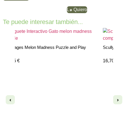
L๑ Quiero
Te puede interesar también...
to
Petstages Melon Madness Puzzle and Play
Scully – Jug
24,95
€
16,70
€
‹
›