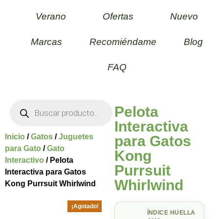
Verano
Ofertas
Nuevo
Marcas
Recomiéndame
Blog
FAQ
Pelota
Interactiva
Inicio
/
Gatos
/
Juguetes
para Gatos
para Gato
/
Gato
Kong
Interactivo
/ Pelota
Purrsuit
Interactiva para Gatos
Whirlwind
Kong Purrsuit Whirlwind
¡Agotado!
ÍNDICE HUELLA