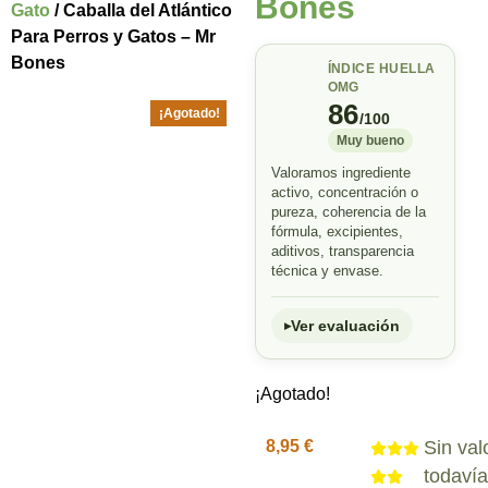
Bones
Gato
/ Caballa del Atlántico
Para Perros y Gatos – Mr
Bones
ÍNDICE HUELLA
OMG
86
¡Agotado!
/100
Muy bueno
Valoramos ingrediente
activo, concentración o
pureza, coherencia de la
fórmula, excipientes,
aditivos, transparencia
técnica y envase.
Ver evaluación
¡Agotado!
8,95
€
Sin val
todaví