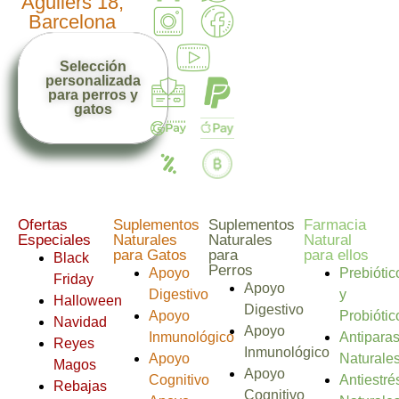
Agullers 18,
Barcelona
Selección
personalizada
para perros y
gatos
Ofertas
Suplementos
Suplementos
Farmacia
Especiales
Naturales
Naturales
Natural
para Gatos
para
para ellos
Black
Perros
Apoyo
Prebiótic
Friday
Apoyo
Digestivo
y
Halloween
Digestivo
Apoyo
Probiótic
Navidad
Apoyo
Inmunológico
Antiparas
Reyes
Inmunológico
Apoyo
Naturale
Magos
Apoyo
Cognitivo
Antiestré
Rebajas
Cognitivo