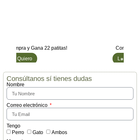
Yogupet Antiin
13,95
€
Compra y Gana 13 patitas!
Compra y Gan
L๑ Quiero
L๑ Quiero
Consúltanos sí tienes dudas
Nombre
Correo electrónico
Tengo
Perro
Gato
Ambos