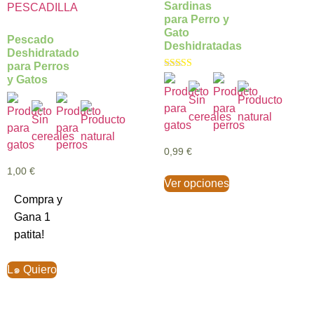
Sardinas
para Perro y
Gato
Pescado
Deshidratadas
Deshidratado
para Perros
Valorado con
y Gatos
5.00
de 5
0,99
€
1,00
€
Ver opciones
Compra y
Gana 1
patita!
L๑ Quiero