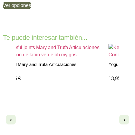
Ver opciones
Te puede interesar también...
Yogupet Articular Glucosamina y Condroitina
13,95
€
‹
›