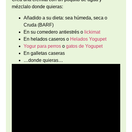
mézclalo donde quieras:
Añadido a su dieta: sea húmeda, seca o
Cruda (BARF)
En su comedero antiestrés o
lickimat
En helados caseros o
Helados Yogupet
Yogur para perros
o
gatos de Yogupet
En galletas caseras
…donde quieras…