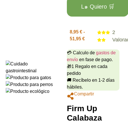
L๑ Quiero 🛒
8,95
€
-
2
51,95
€
Valora
💳 Calculo de
gastos de
envío
en fase de pago.
🎁1 Regalo en cada
pedido
🚚 Recíbelo en 1-2 días
hábiles.
Compartir
Firm Up 
Calabaza