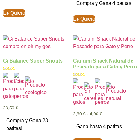
Compra y Gana 4 patitas!
L๑ Quiero
L๑ Quiero
Gi Balance Super Snouts
Canumi Snack Natural de
Pescado para Gato y Perro
Valorado con
5.00
Valorado con
de 5
5.00
de 5
23,50
€
2,30
€
-
4,90
€
Compra y Gana 23
Gana hasta 4 patitas.
patitas!