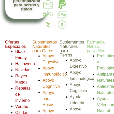
personalizada
para perros y
gatos
Ofertas
Suplementos
Suplementos
Farmacia
Especiales
Naturales
Naturales
Natural
para Gatos
para
para ellos
Black
Perros
Apoyo
Prebiótic
Friday
Apoyo
Digestivo
y
Halloween
Digestivo
Apoyo
Probiótic
Navidad
Apoyo
Inmunológico
Antiparas
Reyes
Inmunológico
Apoyo
Naturale
Magos
Apoyo
Cognitivo
Antiestré
Rebajas
Cognitivo
Apoyo
Naturale
de
Ayuda
para
Ayuda
Invierno
Urinaria
Husos
Veterinar
Verano
Apoyo
Apoyo
Natural
Ofertas