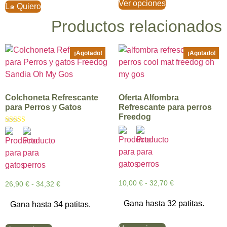
Ver opciones
L๑ Quiero
Productos relacionados
¡Agotado!
¡Agotado!
Colchoneta Refrescante
Oferta Alfombra
para Perros y Gatos
Refrescante para perros
Freedog
Valorado con
5.00
de 5
10,00
€
-
32,70
€
26,90
€
-
34,32
€
Gana hasta 32 patitas.
Gana hasta 34 patitas.