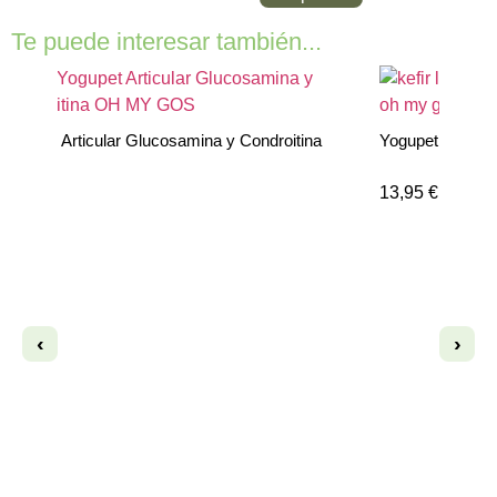
Te puede interesar también...
Yogupet Articular Glucosamina y Condroitina
Yogupet Antiin
13,95
€
13,95
€
‹
›