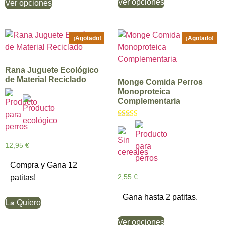
Ver opciones
Ver opciones
¡Agotado!
¡Agotado!
Rana Juguete Ecológico
de Material Reciclado
Monge Comida Perros
Monoproteica
Complementaria
Valorado con
5.00
de 5
12,95
€
Compra y Gana 12
2,55
€
patitas!
Gana hasta 2 patitas.
L๑ Quiero
Ver opciones