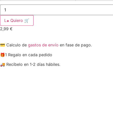
Natural
Greatness
Snack
Liquido
L๑ Quiero 🛒
para
Gatos
2,99
€
cantidad
💳 Calculo de
gastos de envío
en fase de pago.
🎁1 Regalo en cada pedido
🚚 Recíbelo en 1-2 días hábiles.