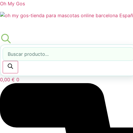
Oh My Gos
Búsqueda
de
productos
0,00
€
0