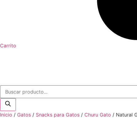
Carrito
Búsqueda
de
productos
Inicio
/
Gatos
/
Snacks para Gatos
/
Churu Gato
/ Natural 