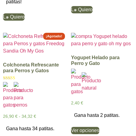
patitas!
L๑ Quiero
L๑ Quiero
¡Agotado!
Yogupet Helado para
Perro y Gato
Colchoneta Refrescante
para Perros y Gatos
Valorado con
5.00
de 5
2,40
€
Gana hasta 2 patitas.
26,90
€
-
34,32
€
Gana hasta 34 patitas.
Ver opciones