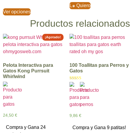
L๑ Quiero
Ver opciones
Productos relacionados
¡Agotado!
Pelota Interactiva para
100 Toallitas para Perros y
Gatos Kong Purrsuit
Gatos
Whirlwind
Valorado con
5.00
de 5
24,50
€
9,86
€
Compra y Gana 24
Compra y Gana 9 patitas!