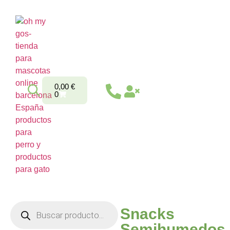
0,00
€
0
Snacks
Semihumedos