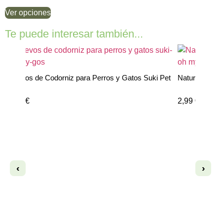
Ver opciones
Te puede interesar también...
s
Huevos de Codorniz para Perros y Gatos Suki Pet
Natural Grea
Food
2,95
€
2,99
€
‹
›