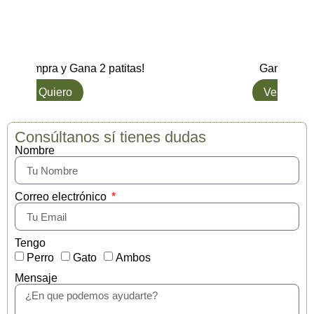
Compra y Gana 2 patitas!
Gana hasta
L๑ Quiero
Ver opcio
Consúltanos sí tienes dudas
Nombre
Correo electrónico
Tengo
Perro
Gato
Ambos
Mensaje