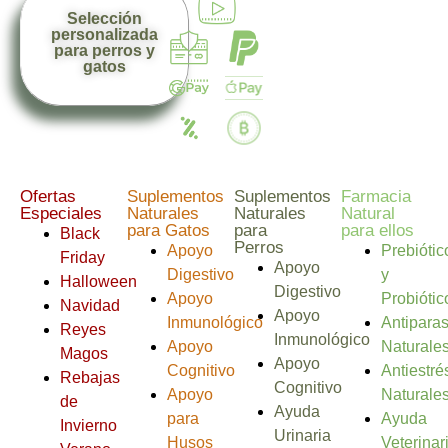
Selección
personalizada
para perros y
gatos
Ofertas
Suplementos
Suplementos
Farmacia
Especiales
Naturales
Naturales
Natural
para Gatos
para
para ellos
Black
Perros
Apoyo
Prebiótic
Friday
Apoyo
Digestivo
y
Halloween
Digestivo
Apoyo
Probiótic
Navidad
Apoyo
Inmunológico
Antiparas
Reyes
Inmunológico
Apoyo
Naturale
Magos
Apoyo
Cognitivo
Antiestré
Rebajas
Cognitivo
Apoyo
Naturale
de
Ayuda
para
Ayuda
Invierno
Urinaria
Husos
Veterinar