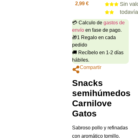
2,99
€
Sin val
todaví
💳 Calculo de
gastos de
envío
en fase de pago.
🎁1 Regalo en cada
pedido
🚚 Recíbelo en 1-2 días
hábiles.
Compartir
Snacks
semihúmedos
Carnilove
Gatos
Sabroso pollo y refinadas
con aromático tomillo.