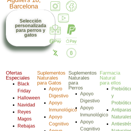
Barcelona
Selección
personalizada
para perros y
gatos
Ofertas
Suplementos
Suplementos
Farmacia
Especiales
Naturales
Naturales
Natural
para Gatos
para
para ellos
Black
Perros
Apoyo
Prebiótic
Friday
Apoyo
Digestivo
y
Halloween
Digestivo
Apoyo
Probiótic
Navidad
Apoyo
Inmunológico
Antiparas
Reyes
Inmunológico
Apoyo
Naturale
Magos
Apoyo
Cognitivo
Antiestré
Rebajas
Cognitivo
Apoyo
Naturale