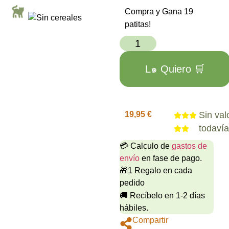
Compra y Gana 19
patitas!
L๑ Quiero 🛒
19,95
€
Sin val
todaví
💳 Calculo de
gastos de
envío
en fase de pago.
🎁1 Regalo en cada
pedido
🚚 Recíbelo en 1-2 días
hábiles.
Compartir