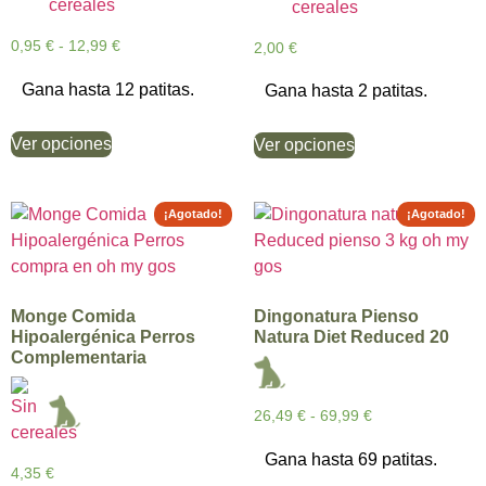
0,95
€
-
12,99
€
2,00
€
Gana hasta 12 patitas.
Gana hasta 2 patitas.
Ver opciones
Ver opciones
¡Agotado!
¡Agotado!
Monge Comida
Dingonatura Pienso
Hipoalergénica Perros
Natura Diet Reduced 20
Complementaria
26,49
€
-
69,99
€
Gana hasta 69 patitas.
4,35
€