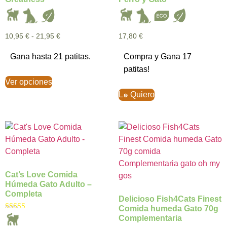
10,95
€
-
21,95
€
17,80
€
Gana hasta 21 patitas.
Compra y Gana 17
patitas!
Ver opciones
L๑ Quiero
Cat’s Love Comida
Húmeda Gato Adulto –
Completa
Delicioso Fish4Cats Finest
Comida humeda Gato 70g
Valorado con
Complementaria
5.00