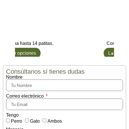
Gana hasta 14 patitas.
Compra y G
Ver opciones
L๑ Quiero
Consúltanos sí tienes dudas
Nombre
Correo electrónico
Tengo
Perro
Gato
Ambos