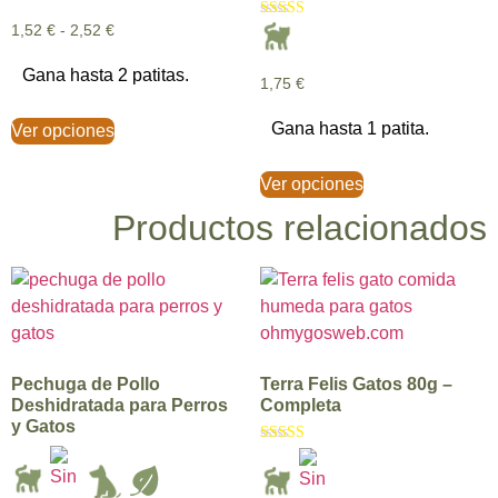
de 5
Valorado con
1,52
€
-
2,52
€
5.00
de 5
Gana hasta 2 patitas.
1,75
€
Gana hasta 1 patita.
Ver opciones
Ver opciones
Productos relacionados
Pechuga de Pollo
Terra Felis Gatos 80g –
Deshidratada para Perros
Completa
y Gatos
Valorado con
5.00
de 5