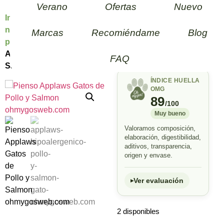
Applaws
Verano
Ofertas
Nuevo
Inicio
/
Gatos
/
Comida
Gatos de
natural para gato
/
Pienso
Marcas
Recomiéndame
Blog
Pollo y
para Gatos
/ Pienso
Salmon
Applaws Gatos de Pollo y
FAQ
Salmon
ÍNDICE HUELLA
OMG
89
/100
Muy bueno
Valoramos composición,
elaboración, digestibilidad,
aditivos, transparencia,
origen y envase.
Ver evaluación
2 disponibles