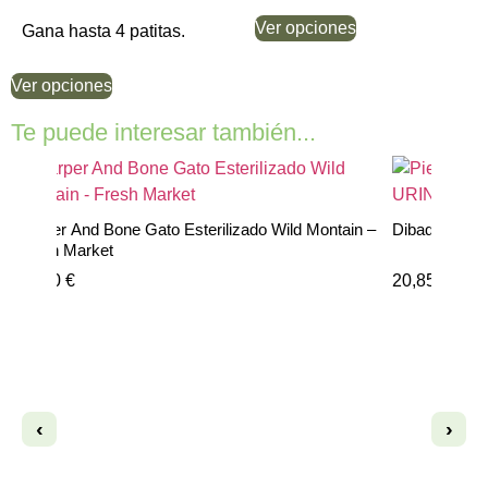
Ver opciones
Gana hasta 4 patitas.
Ver opciones
Te puede interesar también...
rs
Harper And Bone Gato Esterilizado Wild Montain –
Dibaq Sense 
Fresh Market
14,10
€
20,85
€
‹
›