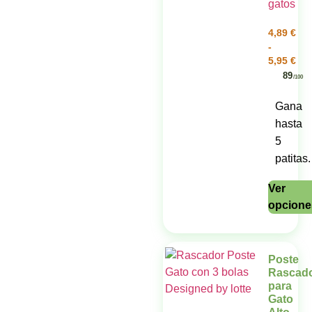
4,89
€
-
5,95
€
89
/100
Gana
hasta
5
patitas.
Ver
opcione
Poste
Rascad
para
Gato