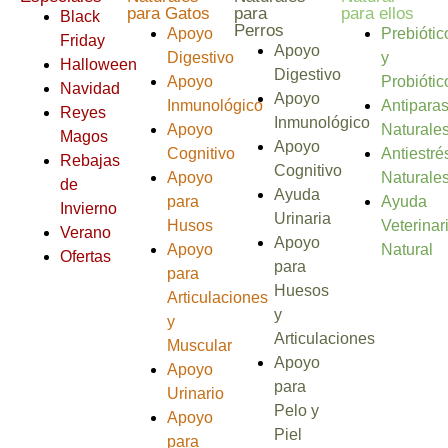
para Gatos
para
para ellos
Black
Perros
Apoyo
Prebiótic
Friday
Apoyo
Digestivo
y
Halloween
Digestivo
Apoyo
Probiótic
Navidad
Apoyo
Inmunológico
Antiparas
Reyes
Inmunológico
Apoyo
Naturale
Magos
Apoyo
Cognitivo
Antiestré
Rebajas
Cognitivo
Apoyo
Naturale
de
Ayuda
para
Ayuda
Invierno
Urinaria
Husos
Veterinar
Verano
Apoyo
Apoyo
Natural
Ofertas
para
para
Huesos
Articulaciones
y
y
Articulaciones
Muscular
Apoyo
Apoyo
para
Urinario
Pelo y
Apoyo
Piel
para