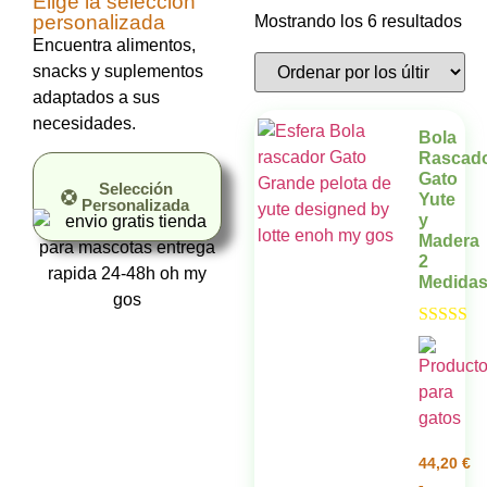
Elige la selección
personalizada
Mostrando los 6 resultados
Encuentra alimentos,
snacks y suplementos
adaptados a sus
necesidades.
Bola
Rascad
Gato
Selección
Yute
Personalizada
y
Madera
2
Medida
Valorado 
5.00
de 5
44,20
€
-