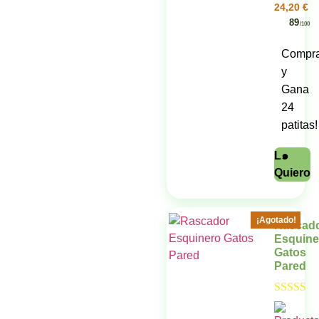
24,20
€
89
/100
Compr
y
Gana
24
patitas!
L๑
Quiero
¡Agotado!
Rascad
Esquine
Gatos
Pared
Valorado 
5.00