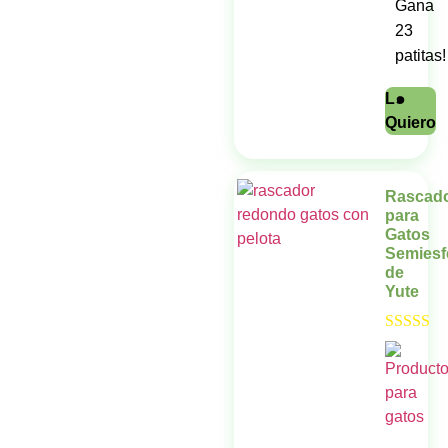
Gana
23
patitas!
L๑
Quiero
Rascad
para
Gatos
Semiesf
de
Yute
Valorado 
5.00
de 5