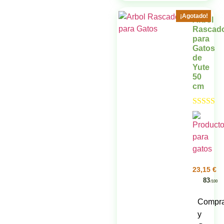
¡Agotado!
Arbol
Rascad
para
Gatos
de
Yute
50
cm
Valorado 
5.00
de 5
23,15
€
83
/100
Compr
y