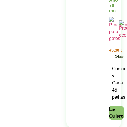
Alto
70
cm
45,90
€
94
/100
Compr
y
Gana
45
patitas!
L๑
Quiero