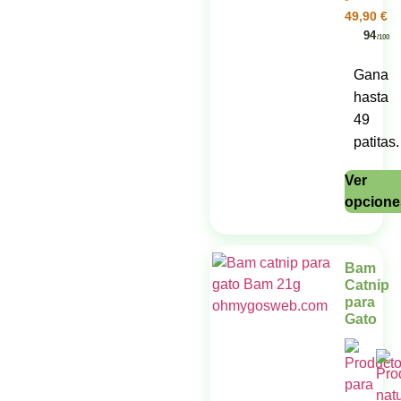
49,90
€
94
/100
Gana
hasta
49
patitas.
Ver
opcione
Bam
Catnip
para
Gato