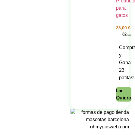
de 5
23,00
€
82
/100
Compr
y
Gana
23
patitas!
L๑
Quiero