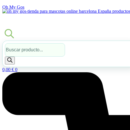
Oh My Gos
Búsqueda
de
productos
0,00
€
0