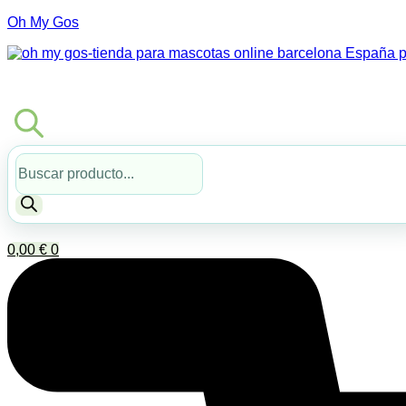
Oh My Gos
Búsqueda
de
productos
0,00
€
0