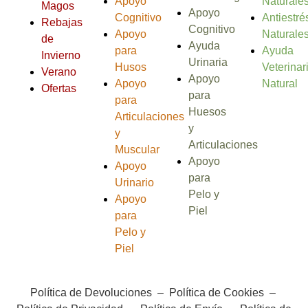
Apoyo
Naturale
Magos
Apoyo
Cognitivo
Antiestré
Rebajas
Cognitivo
Apoyo
Naturale
de
Ayuda
para
Ayuda
Invierno
Urinaria
Husos
Veterinar
Verano
Apoyo
Apoyo
Natural
Ofertas
para
para
Huesos
Articulaciones
y
y
Articulaciones
Muscular
Apoyo
Apoyo
para
Urinario
Pelo y
Apoyo
Piel
para
Pelo y
Piel
Política de Devoluciones
–
Política de Cookies
–