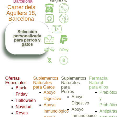
69,90 €
Carrer dels
Agullers 18,
Barcelona
Selección
personalizada
para perros y
gatos
Ofertas
Suplementos
Suplementos
Farmacia
Especiales
Naturales
Naturales
Natural
para Gatos
para
para ellos
Black
Perros
Apoyo
Prebiótic
Friday
Apoyo
Digestivo
y
Halloween
Digestivo
Apoyo
Probiótic
Navidad
Apoyo
Inmunológico
Antiparas
Reyes
Inmunológico