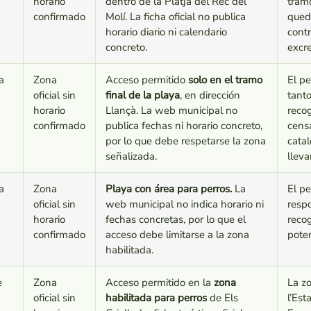
horario
dentro de la Platja del Rec del
tramo
confirmado
Molí. La ficha oficial no publica
queda
horario diario ni calendario
contr
concreto.
excr
a
Zona
Acceso permitido
solo en el tramo
El p
oficial sin
final de la playa
, en dirección
tanto
horario
Llançà. La web municipal no
reco
confirmado
publica fechas ni horario concreto,
censa
por lo que debe respetarse la zona
cata
señalizada.
lleva
a
Zona
Playa con área para perros.
La
El pe
oficial sin
web municipal no indica horario ni
respo
horario
fechas concretas, por lo que el
reco
confirmado
acceso debe limitarse a la zona
pote
habilitada.
e
Zona
Acceso permitido en la
zona
La zo
oficial sin
habilitada para perros
de Els
l’Est