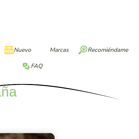
Nuevo
Nuevo
Marcas
Marcas
Recomiéndame
Recomiéndame
FAQ
FAQ
aña