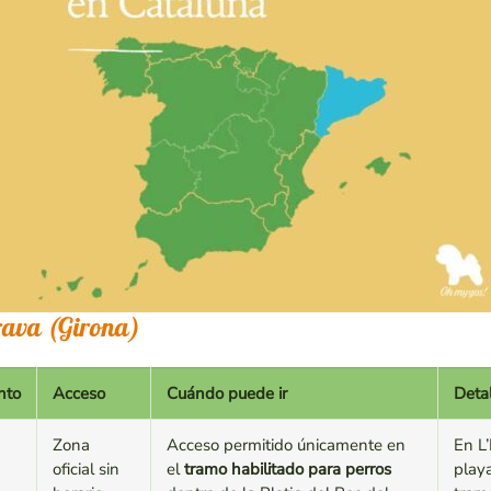
rava (Girona)
nto
Acceso
Cuándo puede ir
Deta
Zona
Acceso permitido únicamente en
En L’
oficial sin
el
tramo habilitado para perros
playa