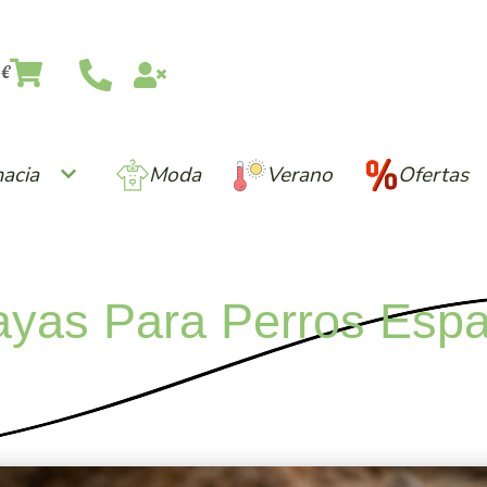
0
€
acia
acia
Moda
Moda
Verano
Verano
Ofertas
Ofertas
ayas Para Perros Esp