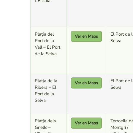
L’Escala
Platja del
El Port de l
Ver en Maps
Port de la
Selva
Vall – El Port
de la Selva
Platja de la
El Port de l
Ver en Maps
Ribera – El
Selva
Port de la
Selva
Platja dels
Torroella d
Ver en Maps
Griells –
Montgrí /