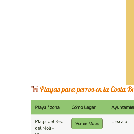
Playas para perros en la Costa B
Playa / zona
Cómo llegar
Ayuntamie
Platja del Rec
L’Escala
Ver en Maps
del Molí –