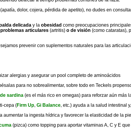
apatía, dolor, cojera, pérdida de apetito), no dudes en consul
palda delicada
y la
obesidad
como preocupaciones principale
s
problemas articulares
(artritis)
o de visión
(como cataratas), 
jamos prevenir con suplementos naturales para las articulacio
izar alergias y asegurar un pool completo de aminoácidos
pésalas para no sobrealimentar, sobre todo en Teckels propens
 de sardina
(es el más rico en omegas) para reforzar aún más la
i-cepa (
Firm Up
,
Gi Balanc
e
, etc.) ayuda a la salud intestinal 
 aumentar la ingesta hídrica y favorecer la elasticidad de la pie
rcuma
(pizca) como topping para aportar vitaminas A, C y E que