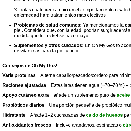
Si notas cualquier cambio en el comportamiento o salud (
enfermedad hará tratamientos más efectivos.
Problemas de salud comunes:
Ya mencionamos la
es
piel. Considera que, con la edad, podrían surgir ademá
medida que tu Teckel se hace mayor.
Suplementos y otros cuidados:
En Oh My Gos te aconse
de vitaminas para la piel y pelo.
Consejos de Oh My Gos!
Varía proteínas
Alterna caballo/pescado/cordero para minim
Raciones ajustadas
Estas latas tienen agua (~70–78 %) – 
Apoyo cutáneo extra
añade un suplemento puro de
aceite
Probióticos diarios
Una porción pequeña de probiótico mult
Hidratante
Añade 1–2 cucharadas de
caldo de huesos
para
Antioxidantes frescos
Incluye arándanos, espinacas o
cú