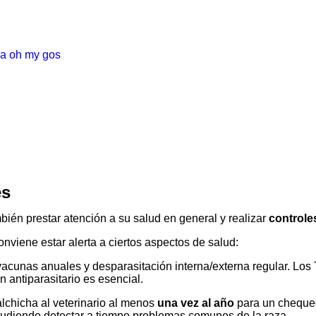
es
bién prestar atención a su salud en general y realizar
controle
onviene estar alerta a ciertos aspectos de salud:
acunas anuales y desparasitación interna/externa regular. Los 
 antiparasitario es esencial.
alchicha al veterinario al menos
una vez al año
para un chequeo 
, pudiendo detectar a tiempo problemas comunes de la raza.