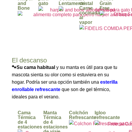
and
gato
Lentamente
cristal
Grain
Bone
Carne
Free
cocinada
al
vapor
El descanso
🐾Su cama
habitual
y su manta es útil para que tu
mascota sienta su olor como si estuviera en su
hogar. Podría ser una opción también una
esterilla
enrollable refrescante
qu
e son de gel térmico,
ideales para el verano.
Cama
Manta
Colchón
Igloo
Térmica
Térmica
Refrescante
refrescante
de 4
de 4
estaciones
estaciones
de viaje