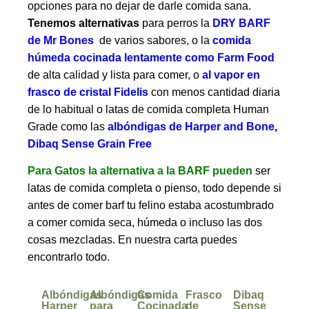
opciones para no dejar de darle comida sana.
Tenemos alternativas
para perros la
DRY BARF
de Mr Bones
de varios sabores, o la
comida
húmeda cocinada lentamente como Farm Food
de alta calidad y lista para comer, o
al vapor en
frasco de cristal Fidelis
con menos cantidad diaria
de lo habitual o latas de comida completa Human
Grade como las
albóndigas de Harper and Bone
,
Dibaq Sense Grain Free
Para Gatos la alternativa a la BARF pueden
ser
latas de comida completa o pienso, todo depende si
antes de comer barf tu felino estaba acostumbrado
a comer comida seca, húmeda o incluso las dos
cosas mezcladas. En nuestra carta puedes
encontrarlo todo.
Albóndigas
Albóndigas
Comida
Frasco
Dibaq
Harper
para
Cocinada
de
Sense