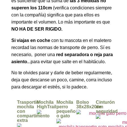
es suficiente que la suma de
las 3 medidas no
superen los 110cm
(verifica condiciones siempre
con la compañía) significa que para ellos es
importante el volumen. Lo más importante es que
NO HA DE SER RIGIDO.
Si viajas en coche
con tu mascota en el maletero
recordad las normas de transporte de perro. Sí es
necesario, poner una
red separadora o reja para
asiento.
..p
ara evitar que salte en el habitáculo.
No te olvides parar y darle de beber regularmente,
deja que descanse un poco, camine, corra incluso
para descargar el estrés, si lo padece.
Trasportín
Mochila
Mochila
Bolso
Cinturón
mochila
HighTrail
perro
38x28x20cm
de
con
pequeño
seguridad
compartimento
o gato
extra