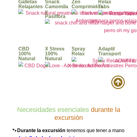
Galletas
Snack
Zen
Relax
Relajantes
Camomila
Comprimidos
Tabs
y
Pasiflora
CBD
X Stress
Spray
Adaptil
100%
100%
Relax
Transport
Natural
Natural
Necesidades esenciales
durante la
excursión
🐾
Durante la excursión
tenemos que tener a mano