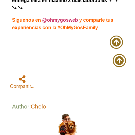
entrega será en máximo 2 días laborables
🐾 🐾
🐾 🐾
Síguenos en
@ohmygosweb
y comparte tus
experiencias con la #OhMyGosFamily
Compartir...
Author:
Chelo